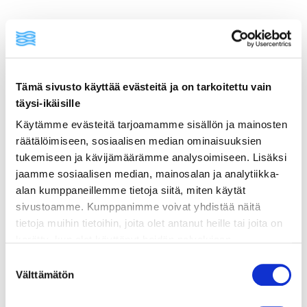
Kavallinmäki 15 A, 02710 Espoo
📧
info@cisa.fi
Vastuullinen henkilö: Ville Luukkanen
3. Rekisterin nimi
Tämä sivusto käyttää evästeitä ja on tarkoitettu vain
Markkinointirekisteri
täysi-ikäisille
4. Henkilötietojen käsittelyn tarkoitus
Käytämme evästeitä tarjoamamme sisällön ja mainosten
räätälöimiseen, sosiaalisen median ominaisuuksien
Henkilötietoja käytetään seuraaviin tarkoituksiin:
tukemiseen ja kävijämäärämme analysoimiseen. Lisäksi
Markkinointi ja asiakastiedottaminen
jaamme sosiaalisen median, mainosalan ja analytiikka-
Asiakaskokemuksen parantaminen
alan kumppaneillemme tietoja siitä, miten käytät
Väärinkäytösten estäminen
sivustoamme. Kumppanimme voivat yhdistää näitä
Asiakaspalvelun kehittäminen
tietoja muihin tietoihin, joita olet antanut heille tai joita on
Analytiikka ja palvelun optimointi
kerätty, kun olet käyttänyt heidän palvelujaan.
Vieraillaksesi tällä sivustolla sinun tulee olla 18 vuotias
Suostumuksen
Markkinointiin ja analytiikkaan liittyvät
tai vanhempi. Vahvista ikäsi käyttääksesi sivustoa.
Välttämätön
valinta
asiakastiedot anonymisoidaan aina, kun se on
mahdollista.