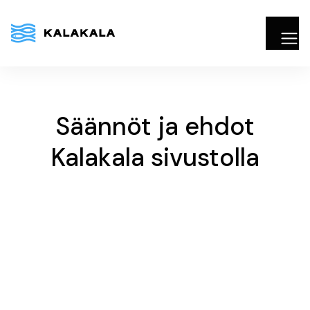
Säännöt ja ehdot
Kalakala sivustolla
Henkilötietolain (523/1999) 10§:n
mukainen rekisteriseloste
Päivitetty viimeksi:
22.1.2025