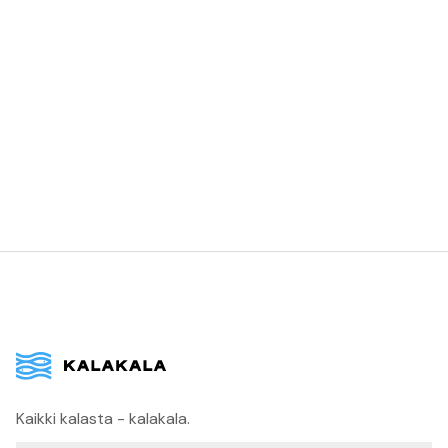
viranomaisten vaatimusten mukaisesti.
Kaikki kalasta - kalakala.