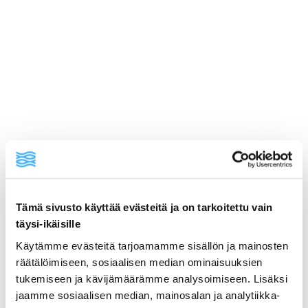
Thaimaalaiset lohipyörykät raikkaalla
salaatilla
Tämä sivusto käyttää evästeitä ja on tarkoitettu vain
Mehevät thaimaalaiset lohipyörykät punaisella
täysi-ikäisille
currytahnalla ja raikkaalla porkkana-kurkkusalaatilla.
Käytämme evästeitä tarjoamamme sisällön ja mainosten
Nopea ja maukas kalaruoka koko perheelle.
räätälöimiseen, sosiaalisen median ominaisuuksien
tukemiseen ja kävijämäärämme analysoimiseen. Lisäksi
jaamme sosiaalisen median, mainosalan ja analytiikka-