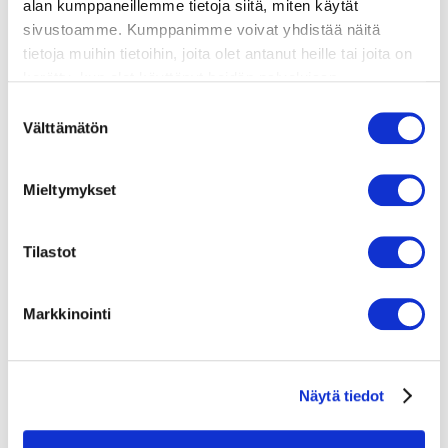
60 min
4
alan kumppaneillemme tietoja siitä, miten käytät
sivustoamme. Kumppanimme voivat yhdistää näitä
tietoja muihin tietoihin, joita olet antanut heille tai joita on
kerätty, kun olet käyttänyt heidän palvelujaan.
Vieraillaksesi tällä sivustolla sinun tulee olla 18 vuotias
Suostumuksen
tai vanhempi. Vahvista ikäsi käyttääksesi sivustoa.
Välttämätön
valinta
Mieltymykset
Tilastot
Markkinointi
Näytä tiedot