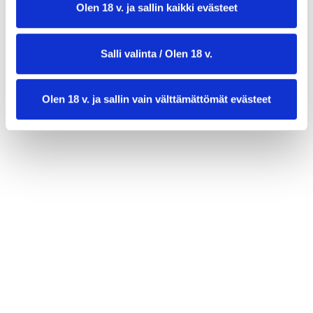
Olen 18 v. ja sallin kaikki evästeet
Salli valinta / Olen 18 v.
Paprika-anjovis-munasalaatti
Olen 18 v. ja sallin vain välttämättömät evästeet
Välimeren tapaan
Välimerellistä makua lautaselle: paahdetut punaiset
paprikat, suolaiset anjovisfileet ja kovaksikeitetyt
munat. Nopea ja herkullinen salaatti kalafaneille.
60 min
4