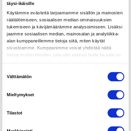
täysi-ikäisille
Käytämme evästeitä tarjoamamme sisällön ja mainosten
valmistusohje
räätälöimiseen, sosiaalisen median ominaisuuksien
tukemiseen ja kävijämäärämme analysoimiseen. Lisäksi
lisätietoja
jaamme sosiaalisen median, mainosalan ja analytiikka-
alan kumppaneillemme tietoja siitä, miten käytät
sivustoamme. Kumppanimme voivat yhdistää näitä
VADELMAGRAAVATTU SIIKA
tietoja muihin tietoihin, joita olet antanut heille tai joita on
200 g siikafileetä (pakaste)
kerätty, kun olet käyttänyt heidän palvelujaan.
2 dl pakastekuivattuja vadelmia
Vieraillaksesi tällä sivustolla sinun tulee olla 18 vuotias
Suostumuksen
2 rkl hienoa merisuolaa
tai vanhempi. Vahvista ikäsi käyttääksesi sivustoa.
Välttämätön
valinta
2 rkl sokeria
1 tl rosépippuria
Mieltymykset
VIHERSALAATTI
1 kourallinen rucolaa
1 kourallinen lehtimangoldia
Tilastot
1 kourallinen jääsalaattia
1 rkl sitruunamehua
Markkinointi