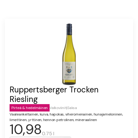
Ruppertsberger Trocken
Riesling
Pirteä & hedelmäinen
Valkoviinit
|
Saksa
Vaaleankeltainen, kuiva, hapokas, viheromenainen, hunajameloninen,
limettinen, yrttinen, hennon petrolinen, mineraalinen
10,98
0.75 l