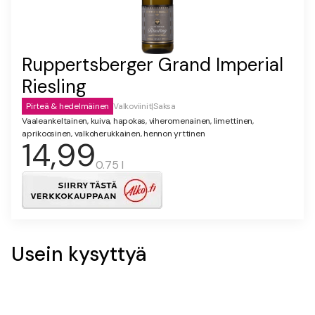
Ruppertsberger Grand Imperial
Riesling
Pirteä & hedelmäinen
Valkoviinit
|
Saksa
Vaaleankeltainen, kuiva, hapokas, viheromenainen, limettinen,
aprikoosinen, valkoherukkainen, hennon yrttinen
14,99
0.75 l
Usein kysyttyä