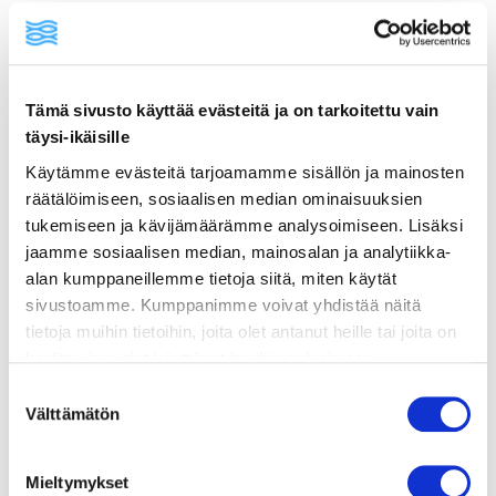
ainekset
Tämä sivusto käyttää evästeitä ja on tarkoitettu vain
täysi-ikäisille
valmistusohje
Käytämme evästeitä tarjoamamme sisällön ja mainosten
räätälöimiseen, sosiaalisen median ominaisuuksien
tukemiseen ja kävijämäärämme analysoimiseen. Lisäksi
lisätietoja
jaamme sosiaalisen median, mainosalan ja analytiikka-
alan kumppaneillemme tietoja siitä, miten käytät
800 g siikafileetä
sivustoamme. Kumppanimme voivat yhdistää näitä
tietoja muihin tietoihin, joita olet antanut heille tai joita on
1 tl sormisuolaa
kerätty, kun olet käyttänyt heidän palvelujaan.
Vieraillaksesi tällä sivustolla sinun tulee olla 18 vuotias
1/4 tl valkopippuria
Suostumuksen
tai vanhempi. Vahvista ikäsi käyttääksesi sivustoa.
Välttämätön
valinta
2 rkl rypsiöljyä
1–2 rkl voita
Mieltymykset