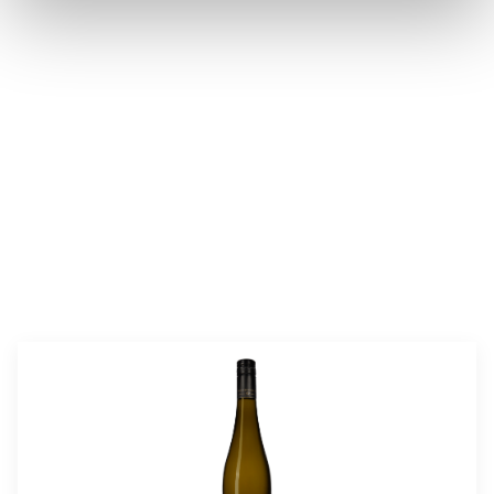
valmistusaika:
30 min
annosmäärä:
4