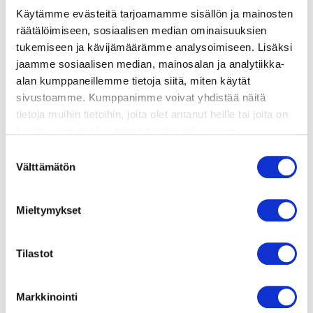
ainekset
Käytämme evästeitä tarjoamamme sisällön ja mainosten
räätälöimiseen, sosiaalisen median ominaisuuksien
tukemiseen ja kävijämäärämme analysoimiseen. Lisäksi
valmistusohje
jaamme sosiaalisen median, mainosalan ja analytiikka-
alan kumppaneillemme tietoja siitä, miten käytät
lisätietoja
sivustoamme. Kumppanimme voivat yhdistää näitä
tietoja muihin tietoihin, joita olet antanut heille tai joita on
kerätty, kun olet käyttänyt heidän palvelujaan.
1 kg silakoita tai 600 g silakkafileitä
Vieraillaksesi tällä sivustolla sinun tulee olla 18 vuotias
Suostumuksen
tai vanhempi. Vahvista ikäsi käyttääksesi sivustoa.
1 dl ruisjauhoja
Välttämätön
valinta
suolaa
Mieltymykset
valkopippuria
hienonnettua tilliä tai ruohosipulia
Tilastot
voita tai margariinia paistamiseen
Markkinointi