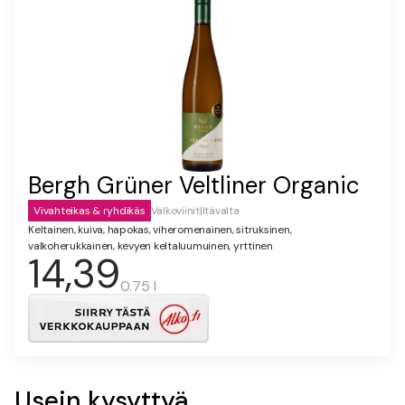
Bergh Grüner Veltliner Organic
Vivahteikas & ryhdikäs
Valkoviinit
|
Itävalta
Keltainen, kuiva, hapokas, viheromenainen, sitruksinen,
valkoherukkainen, kevyen keltaluumuinen, yrttinen
14,39
0.75 l
Usein kysyttyä