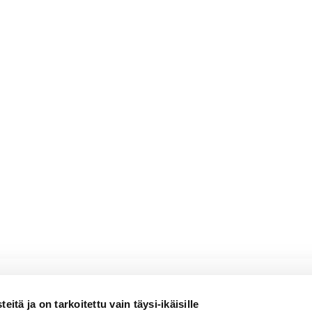
a
un
iluun
ial Riesling
itä ja on tarkoitettu vain täysi-ikäisille