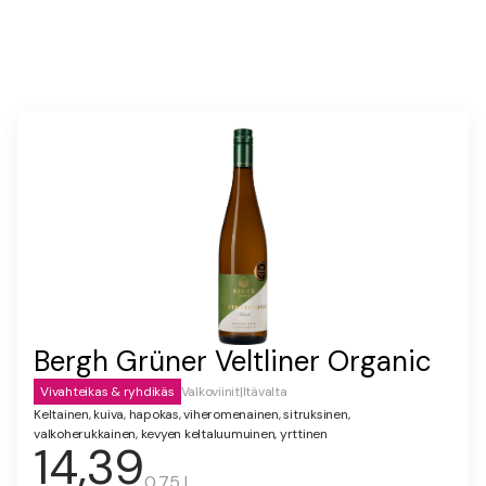
Bergh Grüner Veltliner Organic
Vivahteikas & ryhdikäs
Valkoviinit
|
Itävalta
Keltainen, kuiva, hapokas, viheromenainen, sitruksinen,
valkoherukkainen, kevyen keltaluumuinen, yrttinen
14,39
0.75 l