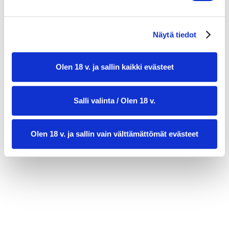
1-2 tl sitruunamehua
suolaa
Näytä tiedot
1 sitruuna lohkottuna koristeluun
Olen 18 v. ja sallin kaikki evästeet
Salli valinta / Olen 18 v.
Olen 18 v. ja sallin vain välttämättömät evästeet
valmistusaika:
30 min
annosmäärä:
6