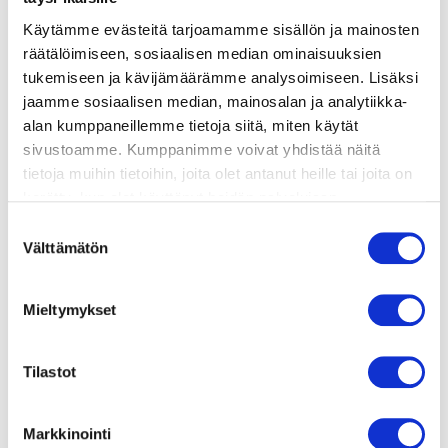
ainekset
Käytämme evästeitä tarjoamamme sisällön ja mainosten
räätälöimiseen, sosiaalisen median ominaisuuksien
valmistusohje
tukemiseen ja kävijämäärämme analysoimiseen. Lisäksi
jaamme sosiaalisen median, mainosalan ja analytiikka-
alan kumppaneillemme tietoja siitä, miten käytät
lisätietoja
sivustoamme. Kumppanimme voivat yhdistää näitä
tietoja muihin tietoihin, joita olet antanut heille tai joita on
4 isoa tai 8 pientä ruodotonta ja suomustettua
kerätty, kun olet käyttänyt heidän palvelujaan.
ahvenfileetä
Vieraillaksesi tällä sivustolla sinun tulee olla 18 vuotias
Suostumuksen
1 valkosipulinkynsi
tai vanhempi. Vahvista ikäsi käyttääksesi sivustoa.
Välttämätön
valinta
voita paistamiseen
suolaa
Mieltymykset
pippuria
VOIKASTIKE:
2 kananmunan keltuaista
Tilastot
1 tl viinietikkaa
1 rkl vettä
Markkinointi
3 -4 rkl voita