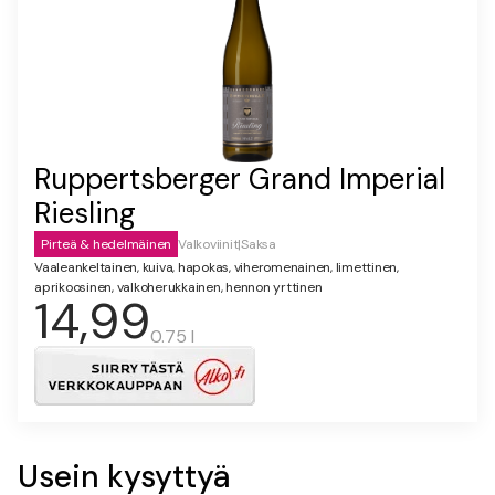
Ruppertsberger Grand Imperial
Riesling
Pirteä & hedelmäinen
Valkoviinit
|
Saksa
Vaaleankeltainen, kuiva, hapokas, viheromenainen, limettinen,
aprikoosinen, valkoherukkainen, hennon yrttinen
14,99
0.75 l
Usein kysyttyä