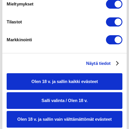
Paistoöljy
Mieltymykset
Suolaa ja mustapippuria
Tilastot
4 isoa perunaa (tikkuperunoita varten)
Öljyä perunoiden paistamiseen
Markkinointi
Suolaa
3 rkl majoneesia
Näytä tiedot
1 rkl sitruunamehua
2 rkl tuoretta tilliä hienonnettuna
Olen 18 v. ja sallin kaikki evästeet
Suolaa ja pippuria maun mukaan
Tuoretta tilliä ja sitruunaviipaleita koristeluun
Salli valinta / Olen 18 v.
Olen 18 v. ja sallin vain välttämättömät evästeet