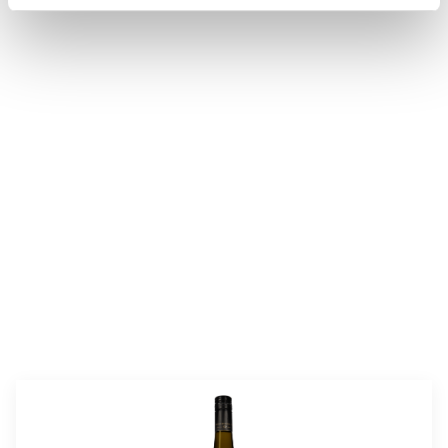
valmistusaika:
40 min
annosmäärä:
4