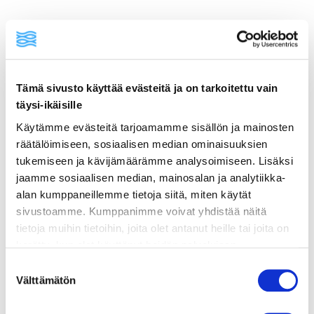
Tämä sivusto käyttää evästeitä ja on tarkoitettu vain
ainekset
täysi-ikäisille
Käytämme evästeitä tarjoamamme sisällön ja mainosten
valmistusohje
räätälöimiseen, sosiaalisen median ominaisuuksien
tukemiseen ja kävijämäärämme analysoimiseen. Lisäksi
jaamme sosiaalisen median, mainosalan ja analytiikka-
lisätietoja
alan kumppaneillemme tietoja siitä, miten käytät
sivustoamme. Kumppanimme voivat yhdistää näitä
400 g tuoreita ahvenfileitä (nahka
tietoja muihin tietoihin, joita olet antanut heille tai joita on
poistettu)
kerätty, kun olet käyttänyt heidän palvelujaan.
Vieraillaksesi tällä sivustolla sinun tulee olla 18 vuotias
Suostumuksen
100 g sour cream & onion -sipsejä
tai vanhempi. Vahvista ikäsi käyttääksesi sivustoa.
Välttämätön
valinta
1 kananmuna, kevyesti vatkattu