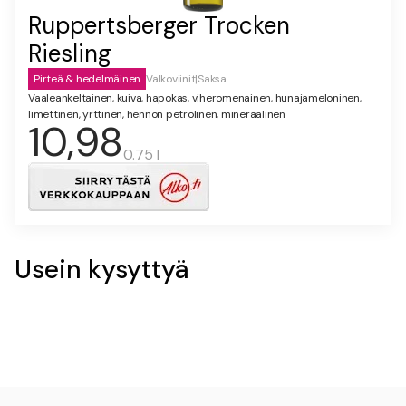
Ruppertsberger Trocken
Riesling
Pirteä & hedelmäinen
Valkoviinit
|
Saksa
Vaaleankeltainen, kuiva, hapokas, viheromenainen, hunajameloninen,
limettinen, yrttinen, hennon petrolinen, mineraalinen
10,98
0.75 l
Usein kysyttyä