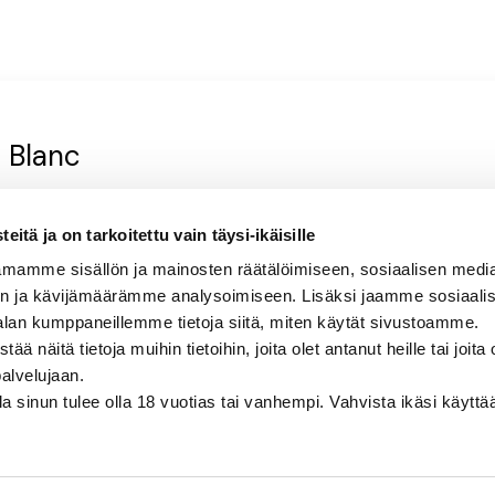
n Blanc
passionhedelmäinen, yrttinen
itä ja on tarkoitettu vain täysi-ikäisille
mamme sisällön ja mainosten räätälöimiseen, sosiaalisen medi
n ja kävijämäärämme analysoimiseen. Lisäksi jaamme sosiaali
alan kumppaneillemme tietoja siitä, miten käytät sivustoamme.
näitä tietoja muihin tietoihin, joita olet antanut heille tai joita 
palvelujaan.
olla sinun tulee olla 18 vuotias tai vanhempi. Vahvista ikäsi käytt