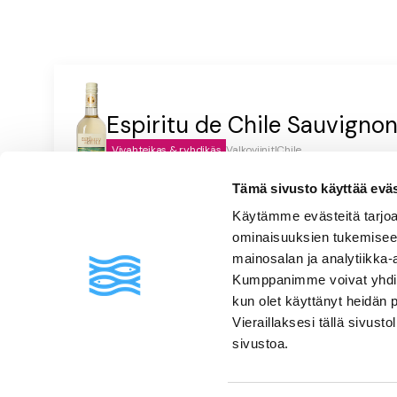
Espiritu de Chile Sauvigno
Vivahteikas & ryhdikäs
Valkoviinit
|
Chile
Vaaleankeltainen, kuiva, hapokas, sitruksinen, herukkainen, 
Tämä sivusto käyttää eväste
Käytämme evästeitä tarjoa
ominaisuuksien tukemisee
mainosalan ja analytiikka-
Usein kysyttyä
Kumppanimme voivat yhdistää 
kun olet käyttänyt heidän 
Vieraillaksesi tällä sivust
sivustoa.