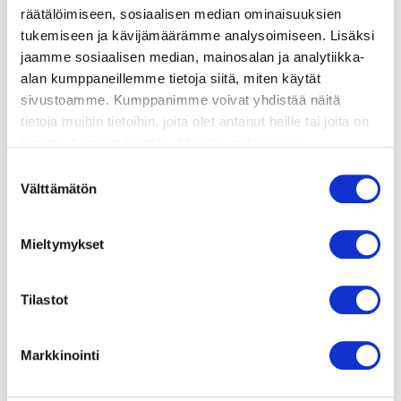
räätälöimiseen, sosiaalisen median ominaisuuksien
valmistusohje
tukemiseen ja kävijämäärämme analysoimiseen. Lisäksi
jaamme sosiaalisen median, mainosalan ja analytiikka-
alan kumppaneillemme tietoja siitä, miten käytät
lisätietoja
sivustoamme. Kumppanimme voivat yhdistää näitä
tietoja muihin tietoihin, joita olet antanut heille tai joita on
kerätty, kun olet käyttänyt heidän palvelujaan.
800 g bataattia
Vieraillaksesi tällä sivustolla sinun tulee olla 18 vuotias
1 iso Rosamunda peruna tai 2 jauhoista perunaa
Suostumuksen
tai vanhempi. Vahvista ikäsi käyttääksesi sivustoa.
Välttämätön
vettä keittämiseen
valinta
2 rkl vegaanista Crème Fraîchea
valkopippuria
Mieltymykset
suolaa
Tilastot
Markkinointi