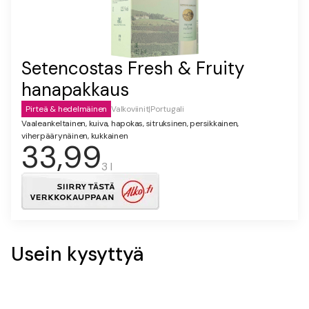
Setencostas Fresh & Fruity
hanapakkaus
Pirteä & hedelmäinen
Valkoviinit
|
Portugali
Vaaleankeltainen, kuiva, hapokas, sitruksinen, persikkainen,
viherpäärynäinen, kukkainen
33,99
3 l
Usein kysyttyä