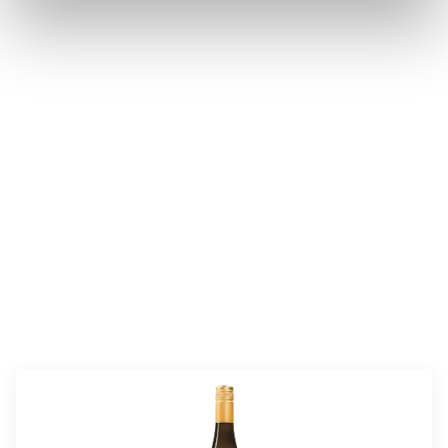
valmistusaika:
30 min
annosmäärä:
4