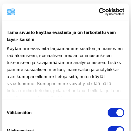
ainekset
Tämä sivusto käyttää evästeitä ja on tarkoitettu vain
täysi-ikäisille
valmistusohje
Käytämme evästeitä tarjoamamme sisällön ja mainosten
räätälöimiseen, sosiaalisen median ominaisuuksien
tukemiseen ja kävijämäärämme analysoimiseen. Lisäksi
lisätietoja
jaamme sosiaalisen median, mainosalan ja analytiikka-
alan kumppaneillemme tietoja siitä, miten käytät
4 lohifilee (à n. 150 g)
sivustoamme. Kumppanimme voivat yhdistää näitä
tietoja muihin tietoihin, joita olet antanut heille tai joita on
2–3 rkl cajun-mausteseosta
kerätty, kun olet käyttänyt heidän palvelujaan.
2 rkl rypsiöljyä paistamiseen
Vieraillaksesi tällä sivustolla sinun tulee olla 18 vuotias
Suostumuksen
tai vanhempi. Vahvista ikäsi käyttääksesi sivustoa.
Välttämätön
valinta
300 g keitettyä riisiä (esim. basmatiriisi)
Majoneesia tarjoiluun
Mieltymykset