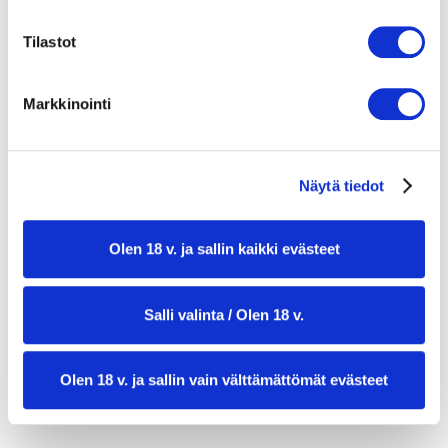
2 tl inkiväärimaustetta
Fenkolisalaatti:
Tilastot
1 fenkoli
1 sitruunan kuori raastettuna
Markkinointi
1 dl sitruunamehua
1 rkl fenkolinsiemeniä
1,5 dl majoneesia
Pikkelöityä kurkkua
Näytä tiedot
Puolikas kurkku
1 tl tilliä
Olen 18 v. ja sallin kaikki evästeet
1,5 tl suolaa
Salli valinta / Olen 18 v.
Olen 18 v. ja sallin vain välttämättömät evästeet