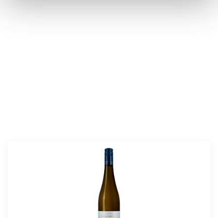
valmistusaika:
60 min
annosmäärä:
4