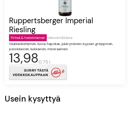
Ruppertsberger Imperial
Riesling
Pirteä & hedelmäinen
Valkoviinit
|
Saksa
Vaaleankeltainen, kuiva, hapokas, päärynäinen, kypsän greippinen,
persikkainen, kukkainen, mineraalinen
13,98
0.75 l
Usein kysyttyä