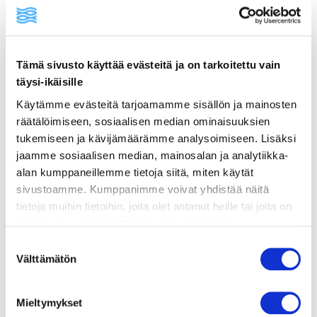
ainekset
Tämä sivusto käyttää evästeitä ja on tarkoitettu vain
täysi-ikäisille
valmistusohje
Käytämme evästeitä tarjoamamme sisällön ja mainosten
räätälöimiseen, sosiaalisen median ominaisuuksien
lisätietoja
tukemiseen ja kävijämäärämme analysoimiseen. Lisäksi
jaamme sosiaalisen median, mainosalan ja analytiikka-
alan kumppaneillemme tietoja siitä, miten käytät
4 hampurilaisleipää
sivustoamme. Kumppanimme voivat yhdistää näitä
4 salaatinlehteä
tietoja muihin tietoihin, joita olet antanut heille tai joita on
Lohiburgerit:
kerätty, kun olet käyttänyt heidän palvelujaan.
600 g lohta
Vieraillaksesi tällä sivustolla sinun tulee olla 18 vuotias
Suostumuksen
1 rkl korppujauhoa
tai vanhempi. Vahvista ikäsi käyttääksesi sivustoa.
Välttämätön
valinta
300 g sipulia
2 tl paprikamaustetta
2 tl chilimaustetta
Mieltymykset