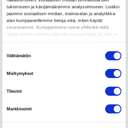
tukemiseen ja kävijämäärämme analysoimiseen. Lisäksi
jaamme sosiaalisen median, mainosalan ja analytiikka-
lisätietoja
alan kumppaneillemme tietoja siitä, miten käytät
sivustoamme. Kumppanimme voivat yhdistää näitä
tietoja muihin tietoihin, joita olet antanut heille tai joita on
1 kpl sipulia
kerätty, kun olet käyttänyt heidän palvelujaan.
1 dl valkoviiniä
Vieraillaksesi tällä sivustolla sinun tulee olla 18 vuotias
Suostumuksen
4 dl kalalientä
tai vanhempi. Vahvista ikäsi käyttääksesi sivustoa.
Välttämätön
valinta
suolaa ja valkopippuria
200 g lohikuutioita
1 paketti tuoreita gnocceja
Mieltymykset
1 pss pinaattia
Tilastot
Markkinointi