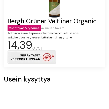
Bergh Grüner Veltliner Organic
Vivahteikas & ryhdikäs
Valkoviinit
|
Itävalta
Keltainen, kuiva, hapokas, viheromenainen, sitruksinen,
valkoherukkainen, kevyen keltaluumuinen, yrttinen
14,39
0.75 l
Usein kysyttyä