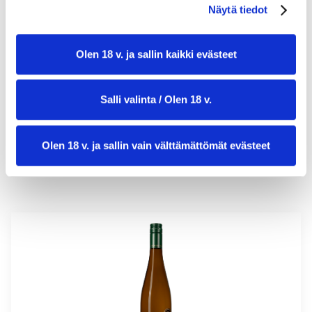
Näytä tiedot
valmistusaika:
20 min
Olen 18 v. ja sallin kaikki evästeet
annosmäärä:
3
Salli valinta / Olen 18 v.
Olen 18 v. ja sallin vain välttämättömät evästeet