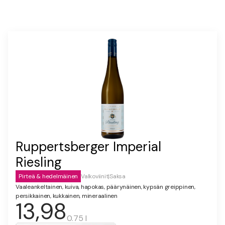
Ruppertsberger Imperial
Riesling
Pirteä & hedelmäinen
Valkoviinit
|
Saksa
Vaaleankeltainen, kuiva, hapokas, päärynäinen, kypsän greippinen,
persikkainen, kukkainen, mineraalinen
13,98
0.75 l