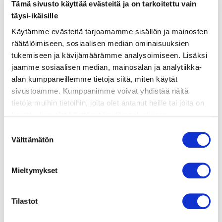
Tämä sivusto käyttää evästeitä ja on tarkoitettu vain
ainekset
täysi-ikäisille
Käytämme evästeitä tarjoamamme sisällön ja mainosten
valmistusohje
räätälöimiseen, sosiaalisen median ominaisuuksien
tukemiseen ja kävijämäärämme analysoimiseen. Lisäksi
jaamme sosiaalisen median, mainosalan ja analytiikka-
lisätietoja
alan kumppaneillemme tietoja siitä, miten käytät
sivustoamme. Kumppanimme voivat yhdistää näitä
300 g graavilohta
tietoja muihin tietoihin, joita olet antanut heille tai joita on
kerätty, kun olet käyttänyt heidän palvelujaan.
Vieraillaksesi tällä sivustolla sinun tulee olla 18 vuotias
Suostumuksen
tai vanhempi. Vahvista ikäsi käyttääksesi sivustoa.
Välttämätön
Piparjuurikastike
valinta
2 dl ranskankermaa
Mieltymykset
2 tl piparjuuritahnaa
2 rkl sitruunamehua
Tilastot
ripaus suolaa