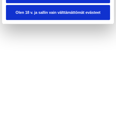
2 rkl valkoviinietikkaa
1 tl sokeria
Olen 18 v. ja sallin vain välttämättömät evästeet
½ tl suolaa
Tuoretta tilliä
valmistusaika:
35 min
annosmäärä:
4