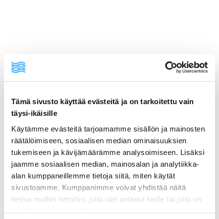
ainekset
Tämä sivusto käyttää evästeitä ja on tarkoitettu vain
täysi-ikäisille
valmistusohje
Käytämme evästeitä tarjoamamme sisällön ja mainosten
räätälöimiseen, sosiaalisen median ominaisuuksien
tukemiseen ja kävijämäärämme analysoimiseen. Lisäksi
lisätietoja
jaamme sosiaalisen median, mainosalan ja analytiikka-
alan kumppaneillemme tietoja siitä, miten käytät
600 g lohifileettä (nahka poistettu)
sivustoamme. Kumppanimme voivat yhdistää näitä
tietoja muihin tietoihin, joita olet antanut heille tai joita on
4–6 vehnätortillaa
kerätty, kun olet käyttänyt heidän palvelujaan.