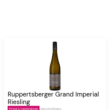
Ruppertsberger Grand Imperial
Riesling
Pirteä & hedelmäinen
Valkoviinit
|
Saksa