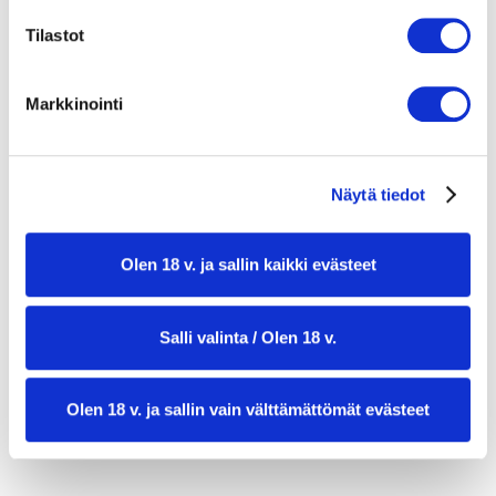
3 valkosipulinkynttä, murskattuna
Tilastot
1 sitruunan mehu
1 tl savupaprikajauhetta
Markkinointi
½ tl suolaa
Mustapippuria myllystä
Näytä tiedot
Tuoretta persiljaa tarjoiluun
Sitruunaviipaleita tarjoiluun
Olen 18 v. ja sallin kaikki evästeet
Salli valinta / Olen 18 v.
Olen 18 v. ja sallin vain välttämättömät evästeet