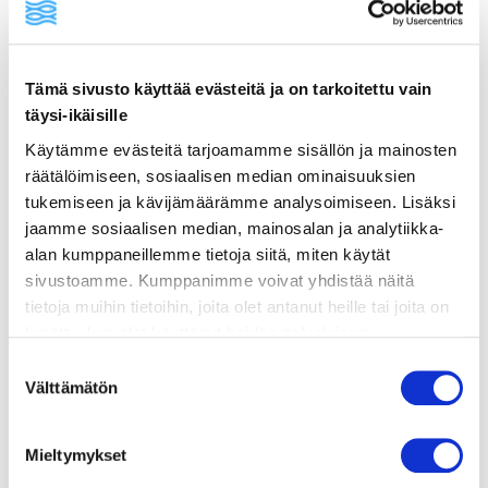
Tämä sivusto käyttää evästeitä ja on tarkoitettu vain
ainekset
täysi-ikäisille
Käytämme evästeitä tarjoamamme sisällön ja mainosten
valmistusohje
räätälöimiseen, sosiaalisen median ominaisuuksien
tukemiseen ja kävijämäärämme analysoimiseen. Lisäksi
jaamme sosiaalisen median, mainosalan ja analytiikka-
lisätietoja
alan kumppaneillemme tietoja siitä, miten käytät
sivustoamme. Kumppanimme voivat yhdistää näitä
tietoja muihin tietoihin, joita olet antanut heille tai joita on
500 g tuoreita tai sulatettuja isoja
kerätty, kun olet käyttänyt heidän palvelujaan.
katkarapuja, kuorittuna ja puhdistettuna
Vieraillaksesi tällä sivustolla sinun tulee olla 18 vuotias
Suostumuksen
3 rkl oliiviöljyä
tai vanhempi. Vahvista ikäsi käyttääksesi sivustoa.
Välttämätön
valinta
2–4 tuoretta punaista chiliä (maun mukaan),
hienonnettuna
Mieltymykset