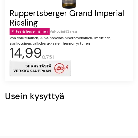
Ruppertsberger Grand Imperial
Riesling
Pirteä & hedelmäinen
Valkoviinit
|
Saksa
Vaaleankeltainen, kuiva, hapokas, viheromenainen, limettinen,
aprikoosinen, valkoherukkainen, hennon yrttinen
14,99
0.75 l
Usein kysyttyä