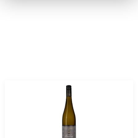
valmistusaika:
45 min (sis. marinointi)
annosmäärä:
4