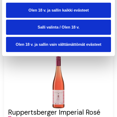
annosmäärä:
4
Olen 18 v. ja sallin kaikki evästeet
Salli valinta / Olen 18 v.
Olen 18 v. ja sallin vain välttämättömät evästeet
Ruppertsberger Imperial Rosé