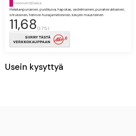
Roseeviinit
|
Saksa
Helakanpunainen, puolikuiva, hapokas, vadelmainen, punaherukkainen,
sitruksinen, hennon hunajameloninen, kevyen mausteinen
11,68
0.75 l
Usein kysyttyä