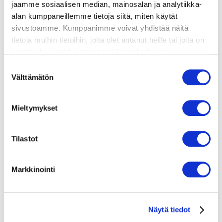
jaamme sosiaalisen median, mainosalan ja analytiikka-
alan kumppaneillemme tietoja siitä, miten käytät
sivustoamme. Kumppanimme voivat yhdistää näitä
lisätietoja
tietoja muihin tietoihin, joita olet antanut heille tai joita on
kerätty, kun olet käyttänyt heidän palvelujaan.
600 grammaa lohta
Vieraillaksesi tällä sivustolla sinun tulee olla 18 vuotias
Suostumuksen
Pieni tilkka öljyä
tai vanhempi. Vahvista ikäsi käyttääksesi sivustoa.
Välttämätön
valinta
Suolaa ja pippuria
Mieltymykset
Tilastot
Markkinointi
valmistusaika:
15 min
Näytä tiedot