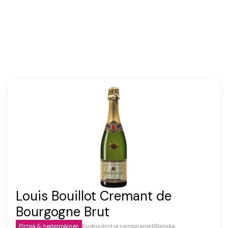
Louis Bouillot Cremant de
Bourgogne Brut
Pirteä & hedelmäinen
Kuohuviinit ja samppanjat
|
Ranska