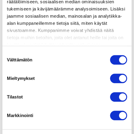
räätälöimiseen, sosiaalisen median ominaisuuksien
HAPANJUURI LETUT:
tukemiseen ja kävijämäärämme analysoimiseen. Lisäksi
jaamme sosiaalisen median, mainosalan ja analytiikka-
1 dl hapanjuurta
alan kumppaneillemme tietoja siitä, miten käytät
sivustoamme. Kumppanimme voivat yhdistää näitä
2 dl maitoa
tietoja muihin tietoihin, joita olet antanut heille tai joita on
kerätty, kun olet käyttänyt heidän palvelujaan.
1 kananmuna
Vieraillaksesi tällä sivustolla sinun tulee olla 18 vuotias
Suostumuksen
tai vanhempi. Vahvista ikäsi käyttääksesi sivustoa.
Välttämätön
valinta
1 dl vehnäjauhoja
1 rkl sokeria
Mieltymykset
ripaus suolaa
Tilastot
+ voita paistamiseen
Markkinointi