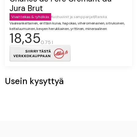
Jura Brut
Vivahteikas & ryhdikäs
Kuohuviinit ja samppanjat
|
Ranska
Vaaleankeltainen, erittäin kuiva, hapokas, viheromenainen, sitruksinen,
keltaluumuinen, kevyen herukkainen, yrttinen, mineraalinen
18,35
0.75 l
Usein kysyttyä