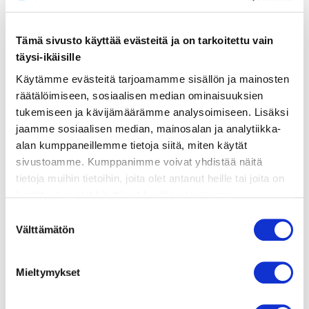
ainekset
Tämä sivusto käyttää evästeitä ja on tarkoitettu vain
täysi-ikäisille
valmistusohje
Käytämme evästeitä tarjoamamme sisällön ja mainosten
räätälöimiseen, sosiaalisen median ominaisuuksien
lisätietoja
tukemiseen ja kävijämäärämme analysoimiseen. Lisäksi
jaamme sosiaalisen median, mainosalan ja analytiikka-
alan kumppaneillemme tietoja siitä, miten käytät
n. 2 kg uusia perunoita
sivustoamme. Kumppanimme voivat yhdistää näitä
muutama oksa tuoretta tilliä
tietoja muihin tietoihin, joita olet antanut heille tai joita on
suolaa
kerätty, kun olet käyttänyt heidän palvelujaan.
voita
Vieraillaksesi tällä sivustolla sinun tulee olla 18 vuotias
Suostumuksen
INKIVÄÄRISILLI
tai vanhempi. Vahvista ikäsi käyttääksesi sivustoa.
Välttämätön
valinta
200 g sillifileitä
1 pieni porkkana
Mieltymykset
1 pieni punasipuli
n. 2 cm pätkä tuoretta inkivääriä