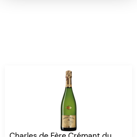
annosmäärä:
6
Charles de Fère Crémant du