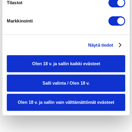
MAUSTELIEMI
Tilastot
1 dl vettä
3/4 dl etikkaa
Markkinointi
1 1/2 dl sokeria
6 maustepippuria
6 valkopippuria
Näytä tiedot
4 neilikkaa
1 laakerinlehti
Olen 18 v. ja sallin kaikki evästeet
Salli valinta / Olen 18 v.
Olen 18 v. ja sallin vain välttämättömät evästeet
valmistusaika:
30 min