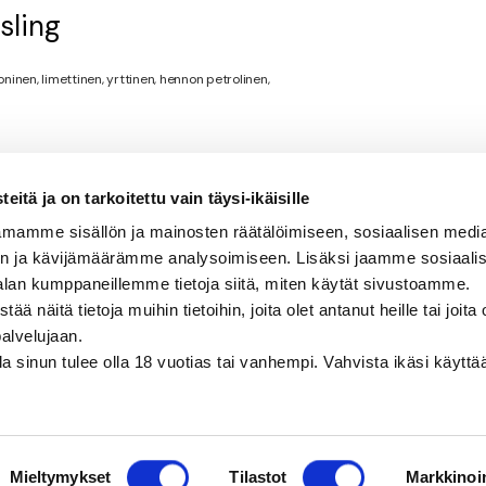
sling
inen, limettinen, yrttinen, hennon petrolinen,
itä ja on tarkoitettu vain täysi-ikäisille
mamme sisällön ja mainosten räätälöimiseen, sosiaalisen medi
n ja kävijämäärämme analysoimiseen. Lisäksi jaamme sosiaali
alan kumppaneillemme tietoja siitä, miten käytät sivustoamme.
näitä tietoja muihin tietoihin, joita olet antanut heille tai joita 
palvelujaan.
olla sinun tulee olla 18 vuotias tai vanhempi. Vahvista ikäsi käytt
Mieltymykset
Tilastot
Markkinoin