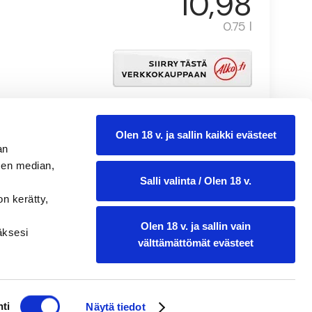
10,98
0.75 l
Olen 18 v. ja sallin kaikki evästeet
an
sen median,
Salli valinta / Olen 18 v.
on kerätty,
Olen 18 v. ja sallin vain
ääksesi
välttämättömät evästeet
ti
Näytä tiedot