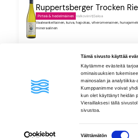
Ruppertsberger Trocken Rie
Pirteä & hedelmäinen
Valkoviinit
|
Saksa
Vaaleankeltainen, kuiva, hapokas, viheromenainen, hunajamelon
mineraalinen
Tämä sivusto käyttää eväste
Usein kysyttyä
Käytämme evästeitä tarjoa
ominaisuuksien tukemisee
mainosalan ja analytiikka-
Kumppanimme voivat yhdistää 
kun olet käyttänyt heidän 
Vieraillaksesi tällä sivust
sivustoa.
Suostumuksen
Välttämätön