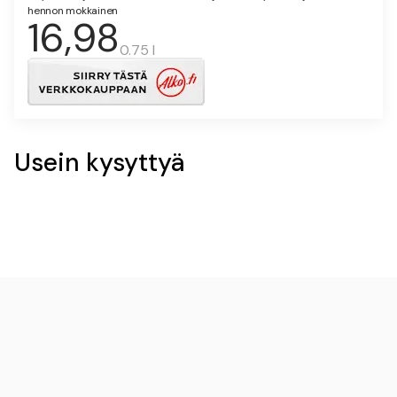
hennon mokkainen
16,98
0.75 l
Usein kysyttyä