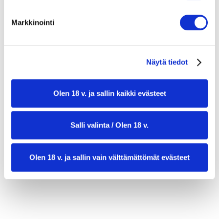
voita paistamiseen
2 dl valkoviiniä
Markkinointi
1 tl worcestershire-kastiketta
600 g kirjolohikuutioita
2 dl juustoraastetta pinnalle
Näytä tiedot
Olen 18 v. ja sallin kaikki evästeet
Salli valinta / Olen 18 v.
Olen 18 v. ja sallin vain välttämättömät evästeet
valmistusaika:
90 min
annosmäärä:
8