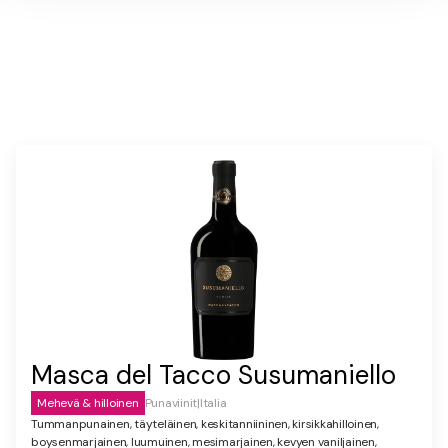
Masca del Tacco Susumaniello
Mehevä & hilloinen
Punaviinit
|
Italia
Tummanpunainen, täyteläinen, keskitanniininen, kirsikkahilloinen,
boysenmarjainen, luumuinen, mesimarjainen, kevyen vaniljainen,