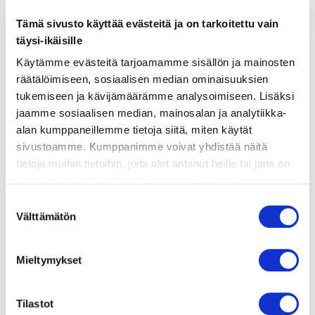
Tämä sivusto käyttää evästeitä ja on tarkoitettu vain
ainekset
täysi-ikäisille
Käytämme evästeitä tarjoamamme sisällön ja mainosten
valmistusohje
räätälöimiseen, sosiaalisen median ominaisuuksien
tukemiseen ja kävijämäärämme analysoimiseen. Lisäksi
jaamme sosiaalisen median, mainosalan ja analytiikka-
lisätietoja
alan kumppaneillemme tietoja siitä, miten käytät
sivustoamme. Kumppanimme voivat yhdistää näitä
tietoja muihin tietoihin, joita olet antanut heille tai joita on
PERUNAKERROS
kerätty, kun olet käyttänyt heidän palvelujaan.
500 g jauhoista perunaa
Vieraillaksesi tällä sivustolla sinun tulee olla 18 vuotias
4 rkl voita
Suostumuksen
tai vanhempi. Vahvista ikäsi käyttääksesi sivustoa.
Välttämätön
2 dl maitoa
valinta
ripaus suolaa ja pippuria
1 kananmuna
Mieltymykset
½ pussia tuoretta tilliä
LOHIKERROS
Tilastot
1 sipuli ja valkosipulinkynsi