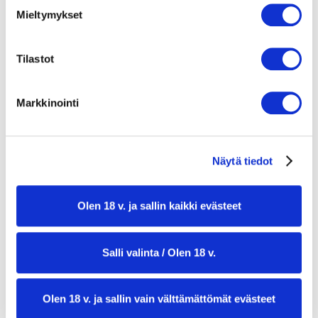
Mieltymykset
3 anjovisfileetä
400 g tölkki cannellini-papuja, huuhdeltuna
Tilastot
ja valutettuna
400 g tölkki kirsikkatomaatteja
Markkinointi
tomaattimehussa
50 g kivettömiä mustia oliiveja, viipaloituna
25 g kapriksia
Näytä tiedot
½ tl kuivattuja punaisia chililastuja
Olen 18 v. ja sallin kaikki evästeet
2 rkl tuoretta lehtipersiljaa, karkeasti
hachottuna
Salli valinta / Olen 18 v.
suolaa ja mustapippuria myllystä
Olen 18 v. ja sallin vain välttämättömät evästeet