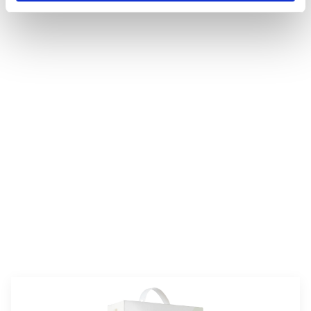
valmistusaika:
90 min
annosmäärä:
2–4