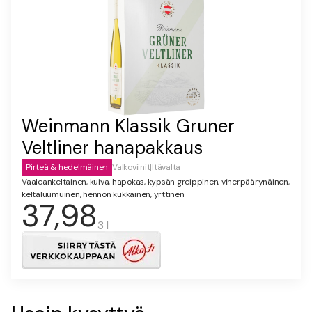
Weinmann Klassik Gruner
Veltliner hanapakkaus
Pirteä & hedelmäinen
Valkoviinit
|
Itävalta
Vaaleankeltainen, kuiva, hapokas, kypsän greippinen, viherpäärynäinen,
keltaluumuinen, hennon kukkainen, yrttinen
37,98
3 l