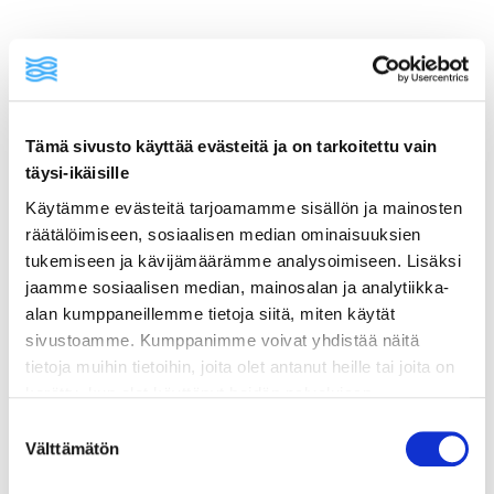
ainekset
Tämä sivusto käyttää evästeitä ja on tarkoitettu vain
täysi-ikäisille
valmistusohje
Käytämme evästeitä tarjoamamme sisällön ja mainosten
räätälöimiseen, sosiaalisen median ominaisuuksien
lisätietoja
tukemiseen ja kävijämäärämme analysoimiseen. Lisäksi
jaamme sosiaalisen median, mainosalan ja analytiikka-
alan kumppaneillemme tietoja siitä, miten käytät
2 pakastettua valkoisen kalan fileetä (esim.
sivustoamme. Kumppanimme voivat yhdistää näitä
turska)
tietoja muihin tietoihin, joita olet antanut heille tai joita on
kerätty, kun olet käyttänyt heidän palvelujaan.
1 rkl oliiviöljyä
Vieraillaksesi tällä sivustolla sinun tulee olla 18 vuotias
Suostumuksen
1 sipuli, hienonnettuna
tai vanhempi. Vahvista ikäsi käyttääksesi sivustoa.
Välttämätön
valinta
3 valkosipulinkynttä, karkeasti pilkottuna