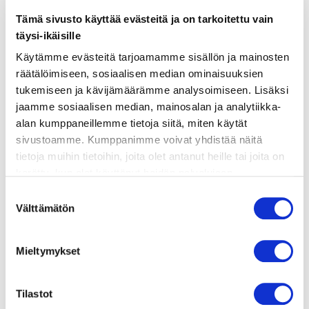
ainekset
Tämä sivusto käyttää evästeitä ja on tarkoitettu vain
täysi-ikäisille
valmistusohje
Käytämme evästeitä tarjoamamme sisällön ja mainosten
räätälöimiseen, sosiaalisen median ominaisuuksien
tukemiseen ja kävijämäärämme analysoimiseen. Lisäksi
lisätietoja
jaamme sosiaalisen median, mainosalan ja analytiikka-
alan kumppaneillemme tietoja siitä, miten käytät
sivustoamme. Kumppanimme voivat yhdistää näitä
1 sipuli
tietoja muihin tietoihin, joita olet antanut heille tai joita on
½ dl öljyä
kerätty, kun olet käyttänyt heidän palvelujaan.
300 g juuressuikaleita, esimerkiksi porkkanaa,
Vieraillaksesi tällä sivustolla sinun tulee olla 18 vuotias
lanttua ja juuriselleriä
Suostumuksen
tai vanhempi. Vahvista ikäsi käyttääksesi sivustoa.
Välttämätön
70 g tomaattipyreetä
valinta
1 l kasvislientä
2 laakerinlehteä
Mieltymykset
rouhittua mustapippuria
1 dl suolakurkkukuutioita
Tilastot
hapankaalin lientä tai etikkaa