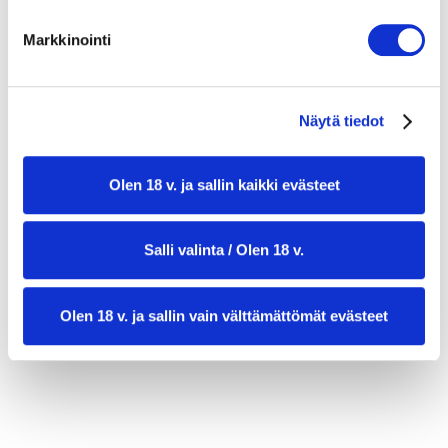
250 g lohisuikaleita
tuoretta kirveliä ja persiljaa
Markkinointi
smetanaa tarjoiluun
sitruunalohkoja
Näytä tiedot
Olen 18 v. ja sallin kaikki evästeet
Salli valinta / Olen 18 v.
valmistusaika:
30 min
Olen 18 v. ja sallin vain välttämättömät evästeet
annosmäärä:
4