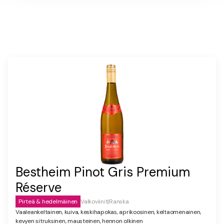
Bestheim Pinot Gris Premium
Réserve
Pirteä & hedelmäinen
Valkoviinit
|
Ranska
Vaaleankeltainen, kuiva, keskihapokas, aprikoosinen, keltaomenainen,
kevyen sitruksinen, mausteinen, hennon olkinen