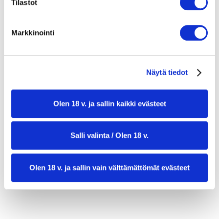
Tilastot
¼ sipuli, hienoksi silputtuna
½ scotch bonnet -chili, siemenistä
Markkinointi
puhdistettuna ja hienonnettuna (tai ½ vihreä
chili miedompaan versioon)
vastajauhettu mustapippuri
Näytä tiedot
kasviöljyä matalaan friteeraukseen
Olen 18 v. ja sallin kaikki evästeet
Salli valinta / Olen 18 v.
Olen 18 v. ja sallin vain välttämättömät evästeet
valmistusaika:
45 min (+ yön yli liottaminen)