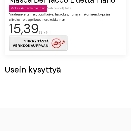
Masca Del Tacco L’uetta Fiano
Pirteä & hedelmäinen
Valkoviinit
|
Italia
Vaaleankeltainen, puolikuiva, hapokas, hunajameloninen, kypsän
sitruksinen, aprikoosinen, kukkainen
15,39
0.75 l
Usein kysyttyä