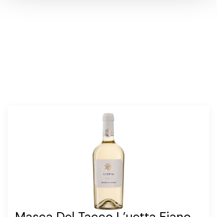
annosmäärä:
24 kappaletta