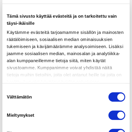
Tämä sivusto käyttää evästeitä ja on tarkoitettu vain
ainekset
täysi-ikäisille
Käytämme evästeitä tarjoamamme sisällön ja mainosten
räätälöimiseen, sosiaalisen median ominaisuuksien
valmistusohje
tukemiseen ja kävijämäärämme analysoimiseen. Lisäksi
jaamme sosiaalisen median, mainosalan ja analytiikka-
lisätietoja
alan kumppaneillemme tietoja siitä, miten käytät
sivustoamme. Kumppanimme voivat yhdistää näitä
tietoja muihin tietoihin, joita olet antanut heille tai joita on
125 g suolakampelafileetä tai muuta
kerätty, kun olet käyttänyt heidän palvelujaan.
suolakalaa, liotettu vedessä yön yli (vaihda
Vieraillaksesi tällä sivustolla sinun tulee olla 18 vuotias
Suostumuksen
vesi useita kertoja)
tai vanhempi. Vahvista ikäsi käyttääksesi sivustoa.
Välttämätön
valinta
100 g leivinjauhollisia vehnäjauhoja
Mieltymykset
¼ punainen paprika, hienoksi kuutioitu
¼ vihreä paprika, hienoksi kuutioitu