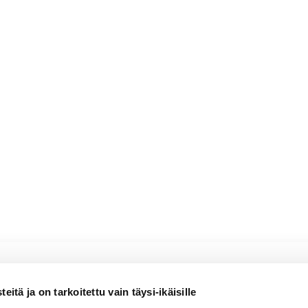
 hienonnettuna (valinnainen), tarjoiluun
io Organic 375ml
itä ja on tarkoitettu vain täysi-ikäisille