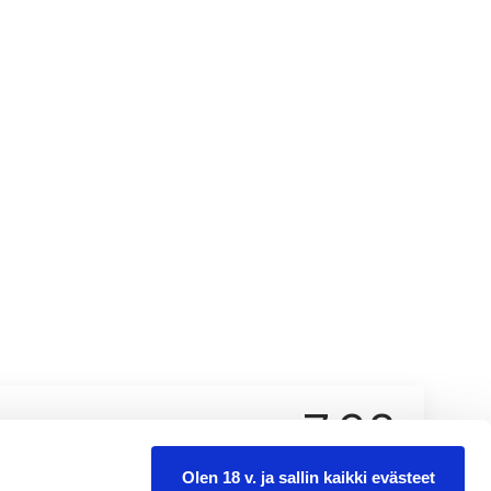
7,68
0.375 l
Olen 18 v. ja sallin kaikki evästeet