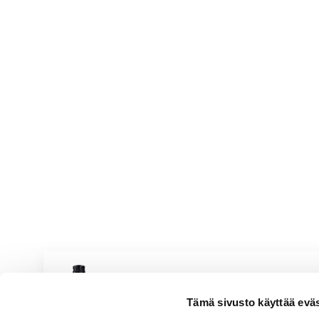
100 ml kuivaa valkoviiniä
1 sitruuna, vain kuori raastettuna
1 rkl tuoretta persiljaa karkeasti
Viva Valentina Pinot Grig
Tämä sivusto käyttää eväste
Pirteä & hedelmäinen
Valkoviinit
|
Italia