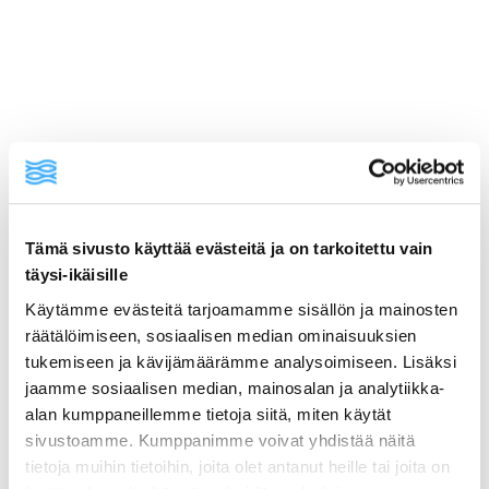
Tämä sivusto käyttää evästeitä ja on tarkoitettu vain
täysi-ikäisille
Käytämme evästeitä tarjoamamme sisällön ja mainosten
ainekset
räätälöimiseen, sosiaalisen median ominaisuuksien
tukemiseen ja kävijämäärämme analysoimiseen. Lisäksi
valmistusohje
jaamme sosiaalisen median, mainosalan ja analytiikka-
alan kumppaneillemme tietoja siitä, miten käytät
sivustoamme. Kumppanimme voivat yhdistää näitä
lisätietoja
tietoja muihin tietoihin, joita olet antanut heille tai joita on