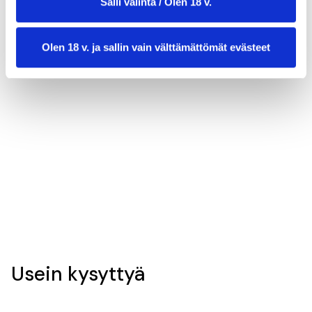
Salli valinta / Olen 18 v.
Olen 18 v. ja sallin vain välttämättömät evästeet
valmistusaika:
30 min
annosmäärä:
4
Usein kysyttyä