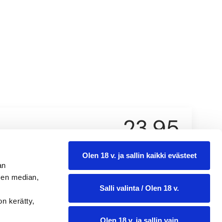
23,95
0.75 l
Olen 18 v. ja sallin kaikki evästeet
an
sen median,
Salli valinta / Olen 18 v.
on kerätty,
Olen 18 v. ja sallin vain