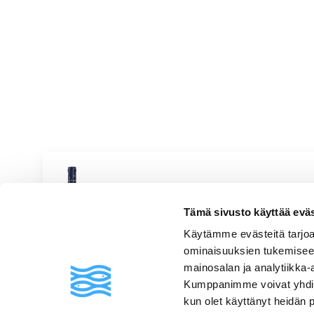
Bestheim Riesling Grand C
Tämä sivusto käyttää eväste
Vivahteikas & ryhdikäs
Valkoviinit
|
Ranska
Käytämme evästeitä tarjoa
Viherkeltainen, kuiva, hapokas, viheromenainen, aprikoosinen
ominaisuuksien tukemisee
mainosalan ja analytiikka-
Kumppanimme voivat yhdistää 
kun olet käyttänyt heidän 