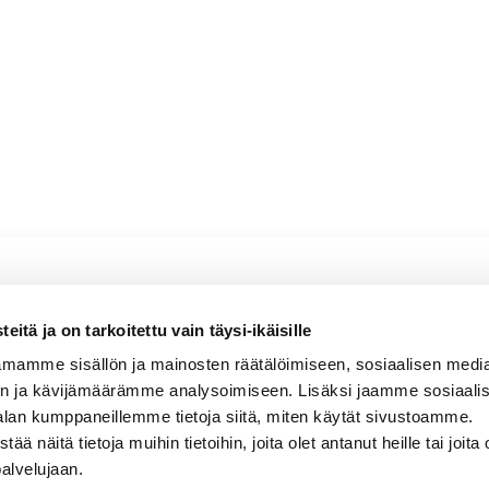
ru Schlossberg
itä ja on tarkoitettu vain täysi-ikäisille
mamme sisällön ja mainosten räätälöimiseen, sosiaalisen medi
, hennon litsiluumuinen, mineraalinen
n ja kävijämäärämme analysoimiseen. Lisäksi jaamme sosiaali
alan kumppaneillemme tietoja siitä, miten käytät sivustoamme.
näitä tietoja muihin tietoihin, joita olet antanut heille tai joita 
palvelujaan.