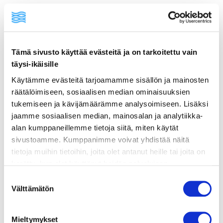
Tämä sivusto käyttää evästeitä ja on tarkoitettu vain
täysi-ikäisille
Käytämme evästeitä tarjoamamme sisällön ja mainosten
räätälöimiseen, sosiaalisen median ominaisuuksien
ainekset
tukemiseen ja kävijämäärämme analysoimiseen. Lisäksi
jaamme sosiaalisen median, mainosalan ja analytiikka-
alan kumppaneillemme tietoja siitä, miten käytät
valmistusohje
sivustoamme. Kumppanimme voivat yhdistää näitä
tietoja muihin tietoihin, joita olet antanut heille tai joita on
lisätietoja
kerätty, kun olet käyttänyt heidän palvelujaan.
Vieraillaksesi tällä sivustolla sinun tulee olla 18 vuotias
Suostumuksen
tai vanhempi. Vahvista ikäsi käyttääksesi sivustoa.
Välttämätön
valinta
4 kpl kananmunia
½ dl väkiviinaetikkaa
suolaa
Mieltymykset