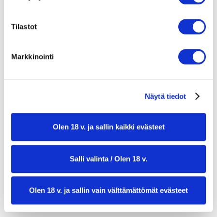
valkopippuria
2 nippua tuoreita ohuita parsoja
Tilastot
suolaa
500 g tuoreita kuhafileitä
Markkinointi
suolaa
valkopippuria
Näytä tiedot
Olen 18 v. ja sallin kaikki evästeet
Salli valinta / Olen 18 v.
valmistusaika:
2 min
Olen 18 v. ja sallin vain välttämättömät evästeet
annosmäärä:
4