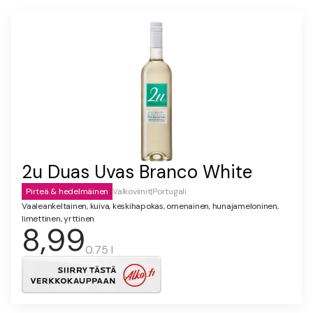
2u Duas Uvas Branco White
Pirteä & hedelmäinen
Valkoviinit
|
Portugali
Vaaleankeltainen, kuiva, keskihapokas, omenainen, hunajameloninen,
limettinen, yrttinen
8,99
0.75 l