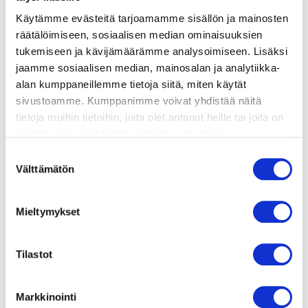
Käytämme evästeitä tarjoamamme sisällön ja mainosten
räätälöimiseen, sosiaalisen median ominaisuuksien
valmistusohje
tukemiseen ja kävijämäärämme analysoimiseen. Lisäksi
jaamme sosiaalisen median, mainosalan ja analytiikka-
lisätietoja
alan kumppaneillemme tietoja siitä, miten käytät
sivustoamme. Kumppanimme voivat yhdistää näitä
tietoja muihin tietoihin, joita olet antanut heille tai joita on
6 viipaletta ruisleipää
kerätty, kun olet käyttänyt heidän palvelujaan.
100 g savustettua viipaloitua lohta
Vieraillaksesi tällä sivustolla sinun tulee olla 18 vuotias
Suostumuksen
pieni punajuuri
tai vanhempi. Vahvista ikäsi käyttääksesi sivustoa.
Välttämätön
valinta
Lime-sinappilevite:
1 dl maitorahkaa
Mieltymykset
2 rkl Cremè Fraîchea
1½ rkl Dijon-sinappia
1 pieni lime
Tilastot
hyppysellinen suolaa
pieni (sormen paksuinen) nippu ruohosipulia
Markkinointi
tuoretta tilliä