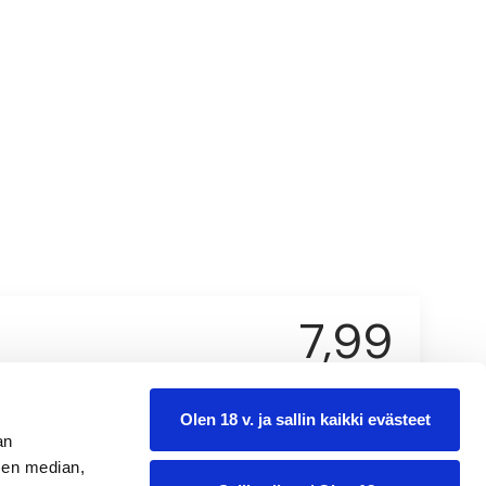
7,99
0.375 l
Olen 18 v. ja sallin kaikki evästeet
an
sen median,