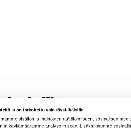
kaan
co Extra Dry 375ml
itä ja on tarkoitettu vain täysi-ikäisille
äinen, kevyen sitruksinen
mamme sisällön ja mainosten räätälöimiseen, sosiaalisen medi
n ja kävijämäärämme analysoimiseen. Lisäksi jaamme sosiaali