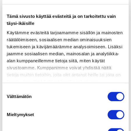
ainekset
Tämä sivusto käyttää evästeitä ja on tarkoitettu vain
täysi-ikäisille
Käytämme evästeitä tarjoamamme sisällön ja mainosten
valmistusohje
räätälöimiseen, sosiaalisen median ominaisuuksien
tukemiseen ja kävijämäärämme analysoimiseen. Lisäksi
lisätietoja
jaamme sosiaalisen median, mainosalan ja analytiikka-
alan kumppaneillemme tietoja siitä, miten käytät
sivustoamme. Kumppanimme voivat yhdistää näitä
300 g pastaa (esim. linguine tai tagliatelle)
tietoja muihin tietoihin, joita olet antanut heille tai joita on
200 g kylmäsavulohta, suikaloituna
kerätty, kun olet käyttänyt heidän palvelujaan.
Vieraillaksesi tällä sivustolla sinun tulee olla 18 vuotias
Suostumuksen
200 g ruusukaaleja
tai vanhempi. Vahvista ikäsi käyttääksesi sivustoa.
Välttämätön
valinta
2 dl kuohukermaa
2 valkosipulinkynttä, hienonnettuna
Mieltymykset
2 rkl kapriksia