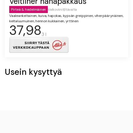
Veltliner hanapakkaus
Pirteä & hedelmäinen
Valkoviinit
|
Itävalta
Vaaleankeltainen, kuiva, hapokas, kypsän greippinen, viherpäärynäinen,
keltaluumuinen, hennon kukkainen, yrttinen
37,98
3 l
Usein kysyttyä