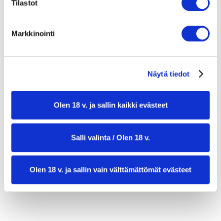
Tilastot
1 sitruunan kuori raastettuna ja puolikkaan
sitruunan mehu
Markkinointi
2 rkl oliiviöljyä
Suolaa ja mustapippuria myllystä
Näytä tiedot
Tuoretta tilliä tai ruohosipulia tarjoiluun
Olen 18 v. ja sallin kaikki evästeet
Salli valinta / Olen 18 v.
Olen 18 v. ja sallin vain välttämättömät evästeet
valmistusaika:
25 min
annosmäärä:
3–4