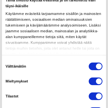
Tämä sivusto käyttää evästeitä ja on tarkoitettu vain
täysi-ikäisille
valmistusohje
Käytämme evästeitä tarjoamamme sisällön ja mainosten
räätälöimiseen, sosiaalisen median ominaisuuksien
tukemiseen ja kävijämäärämme analysoimiseen. Lisäksi
lisätietoja
jaamme sosiaalisen median, mainosalan ja analytiikka-
alan kumppaneillemme tietoja siitä, miten käytät
sivustoamme. Kumppanimme voivat yhdistää näitä
8 grillivarrasta
tietoja muihin tietoihin, joita olet antanut heille tai joita on
2 tl sokeria
kerätty, kun olet käyttänyt heidän palvelujaan.
2 tl suolaa
Vieraillaksesi tällä sivustolla sinun tulee olla 18 vuotias
Suostumuksen
600 g lohta
tai vanhempi. Vahvista ikäsi käyttääksesi sivustoa.
Välttämätön
valinta
2 limettiä / sitruunaa
1 kesäkurpitsa
AVOKADO-LIMEJOGURTTI
Mieltymykset
1 avokado
2 dl kreikkalaista jogurttia
Tilastot
1 valkosipulinkynsi
1 limetin kuori ja mehu