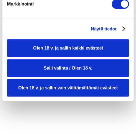
Markkinointi
suolaa, pippuria ja sokeria
Näytä tiedot
Olen 18 v. ja sallin kaikki evästeet
Salli valinta / Olen 18 v.
valmistusaika:
10 min
Olen 18 v. ja sallin vain välttämättömät evästeet
annosmäärä:
8