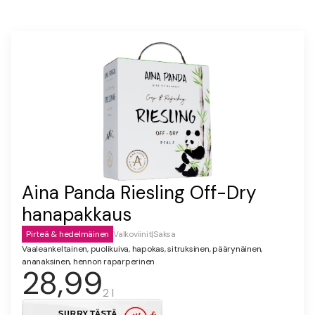
Aina Panda Riesling Off-Dry
hanapakkaus
Pirteä & hedelmäinen
Valkoviinit
|
Saksa
Vaaleankeltainen, puolikuiva, hapokas, sitruksinen, päärynäinen,
ananaksinen, hennon raparperinen
28,99
2 l