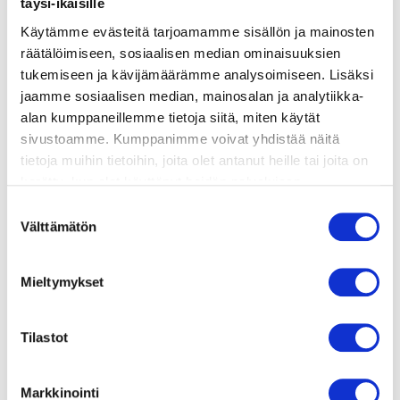
täysi-ikäisille
Käytämme evästeitä tarjoamamme sisällön ja mainosten
valmistusohje
räätälöimiseen, sosiaalisen median ominaisuuksien
tukemiseen ja kävijämäärämme analysoimiseen. Lisäksi
lisätietoja
jaamme sosiaalisen median, mainosalan ja analytiikka-
alan kumppaneillemme tietoja siitä, miten käytät
sivustoamme. Kumppanimme voivat yhdistää näitä
1 – 1,5 kg lipeäkalaa
tietoja muihin tietoihin, joita olet antanut heille tai joita on
kerätty, kun olet käyttänyt heidän palvelujaan.
Vieraillaksesi tällä sivustolla sinun tulee olla 18 vuotias
Suostumuksen
tai vanhempi. Vahvista ikäsi käyttääksesi sivustoa.
Välttämätön
valinta
25 g voita
0,5 dl vehnäjauhoja
Mieltymykset
5 dl maitoa
suolaa
Tilastot
valkopippuria
Markkinointi