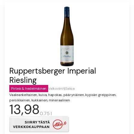
Ruppertsberger Imperial
Riesling
Pirteä & hedelmäinen
Valkoviinit
|
Saksa
Vaaleankeltainen, kuiva, hapokas, päärynäinen, kypsän greippinen,
persikkainen, kukkainen, mineraalinen
13,98
0.75 l