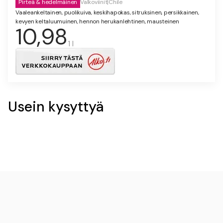
Pirteä & hedelmäinen
Valkoviinit
|
Chile
Vaaleankeltainen, puolikuiva, keskihapokas, sitruksinen, persikkainen,
kevyen keltaluumuinen, hennon herukanlehtinen, mausteinen
10,98
1 l
Usein kysyttyä