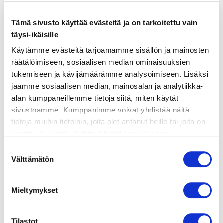
ainekset
Tämä sivusto käyttää evästeitä ja on tarkoitettu vain
valmistusohje
täysi-ikäisille
Käytämme evästeitä tarjoamamme sisällön ja mainosten
räätälöimiseen, sosiaalisen median ominaisuuksien
lisätietoja
tukemiseen ja kävijämäärämme analysoimiseen. Lisäksi
jaamme sosiaalisen median, mainosalan ja analytiikka-
2 lohifileetä
alan kumppaneillemme tietoja siitä, miten käytät
sivustoamme. Kumppanimme voivat yhdistää näitä
suolaa ja pippuria
tietoja muihin tietoihin, joita olet antanut heille tai joita on
kerätty, kun olet käyttänyt heidän palvelujaan.
Vieraillaksesi tällä sivustolla sinun tulee olla 18 vuotias
Suostumuksen
Chimichurri
tai vanhempi. Vahvista ikäsi käyttääksesi sivustoa.
Välttämätön
valinta
1 dl persiljaa
Mieltymykset
1 rkl oreganoa
1 valkosipulinkynsi
Tilastot