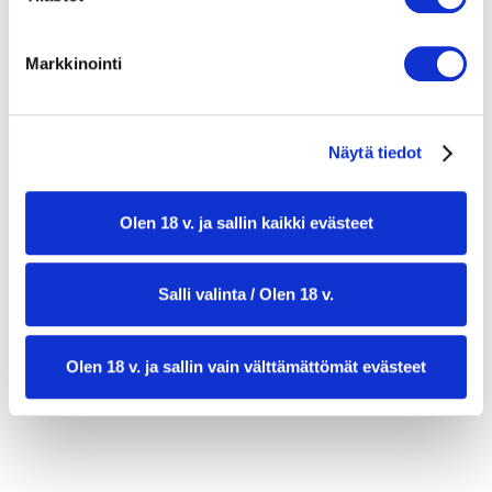
0,5 dl oliiviöljyä
1 rkl punaviinietikkaa
Markkinointi
ripaus chilihiutaleita (mieto)
Näytä tiedot
Olen 18 v. ja sallin kaikki evästeet
Salli valinta / Olen 18 v.
Olen 18 v. ja sallin vain välttämättömät evästeet
valmistusaika:
20 min
annosmäärä:
2