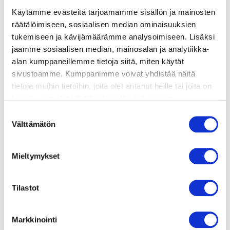
Käytämme evästeitä tarjoamamme sisällön ja mainosten
räätälöimiseen, sosiaalisen median ominaisuuksien
valmistusohje
tukemiseen ja kävijämäärämme analysoimiseen. Lisäksi
jaamme sosiaalisen median, mainosalan ja analytiikka-
lisätietoja
alan kumppaneillemme tietoja siitä, miten käytät
sivustoamme. Kumppanimme voivat yhdistää näitä
tietoja muihin tietoihin, joita olet antanut heille tai joita on
600 g lohifileetä
kerätty, kun olet käyttänyt heidän palvelujaan.
Vieraillaksesi tällä sivustolla sinun tulee olla 18 vuotias
2 rkl hunajaa
Suostumuksen
tai vanhempi. Vahvista ikäsi käyttääksesi sivustoa.
Välttämätön
valinta
1 rkl mietoa sinappia
1 tl sitruunamehua
Mieltymykset
suolaa ja pippuria
Tilastot
Markkinointi