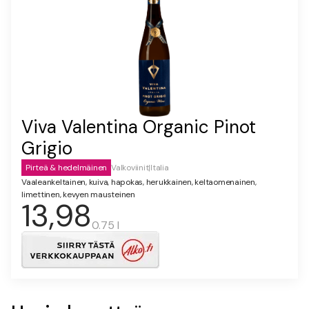
Viva Valentina Organic Pinot
Grigio
Pirteä & hedelmäinen
Valkoviinit
|
Italia
Vaaleankeltainen, kuiva, hapokas, herukkainen, keltaomenainen,
limettinen, kevyen mausteinen
13,98
0.75 l