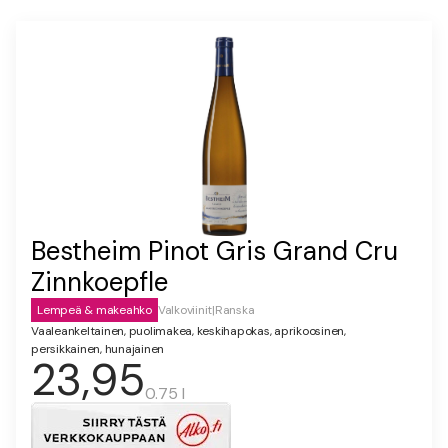
Bestheim Pinot Gris Grand Cru
Zinnkoepfle
Lempeä & makeahko
Valkoviinit
|
Ranska
Vaaleankeltainen, puolimakea, keskihapokas, aprikoosinen,
persikkainen, hunajainen
23,95
0.75 l