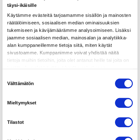
täysi-ikäisille
ainekset
Käytämme evästeitä tarjoamamme sisällön ja mainosten
räätälöimiseen, sosiaalisen median ominaisuuksien
valmistusohje
tukemiseen ja kävijämäärämme analysoimiseen. Lisäksi
jaamme sosiaalisen median, mainosalan ja analytiikka-
alan kumppaneillemme tietoja siitä, miten käytät
lisätietoja
sivustoamme. Kumppanimme voivat yhdistää näitä
tietoja muihin tietoihin, joita olet antanut heille tai joita on
kerätty, kun olet käyttänyt heidän palvelujaan.
4 norjalaista lohifileetä, nahka ja ruodot
Vieraillaksesi tällä sivustolla sinun tulee olla 18 vuotias
poistettu
Suostumuksen
tai vanhempi. Vahvista ikäsi käyttääksesi sivustoa.
Välttämätön
valinta
1 sitruuna (kuori raastettuna)
4 pientä kesäkurpitsaa
Mieltymykset
4 rkl extra virgin -oliiviöljyä
Tilastot
10 kirsikkatomaattia
suolaa ja mustapippuria