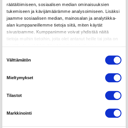
räätälöimiseen, sosiaalisen median ominaisuuksien
tukemiseen ja kävijämäärämme analysoimiseen. Lisäksi
lisätietoja
jaamme sosiaalisen median, mainosalan ja analytiikka-
alan kumppaneillemme tietoja siitä, miten käytät
500g perunoita
sivustoamme. Kumppanimme voivat yhdistää näitä
tietoja muihin tietoihin, joita olet antanut heille tai joita on
1 prk pestoa
kerätty, kun olet käyttänyt heidän palvelujaan.
400g lohta
Vieraillaksesi tällä sivustolla sinun tulee olla 18 vuotias
1 sitruuna
Suostumuksen
tai vanhempi. Vahvista ikäsi käyttääksesi sivustoa.
Välttämätön
ripaus suolaa ja pippuria
valinta
ripaus roseepippuria
oliiviöljyä sekä voita
Mieltymykset
basilikaa koristeluun
Tilastot
Markkinointi