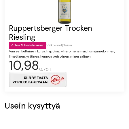
Ruppertsberger Trocken
Riesling
Pirteä & hedelmäinen
Valkoviinit
|
Saksa
Vaaleankeltainen, kuiva, hapokas, viheromenainen, hunajameloninen,
limettinen, yrttinen, hennon petrolinen, mineraalinen
10,98
0.75 l
Usein kysyttyä