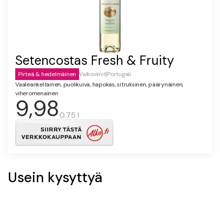
Setencostas Fresh & Fruity
Pirteä & hedelmäinen
Valkoviinit
|
Portugali
Vaaleankeltainen, puolikuiva, hapokas, sitruksinen, päärynäinen,
viheromenainen
9,98
0.75 l
Usein kysyttyä