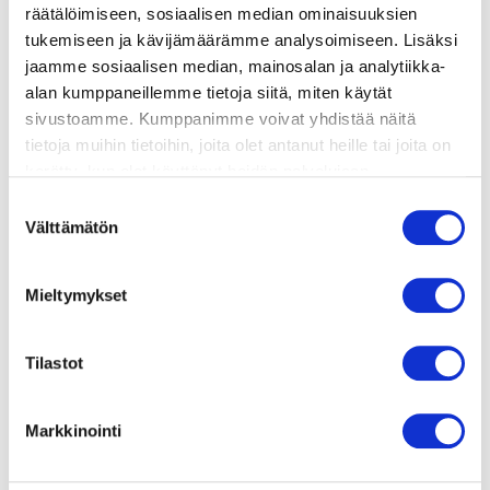
valmistusohje
räätälöimiseen, sosiaalisen median ominaisuuksien
tukemiseen ja kävijämäärämme analysoimiseen. Lisäksi
jaamme sosiaalisen median, mainosalan ja analytiikka-
lisätietoja
alan kumppaneillemme tietoja siitä, miten käytät
sivustoamme. Kumppanimme voivat yhdistää näitä
tietoja muihin tietoihin, joita olet antanut heille tai joita on
400 g lohifilee
kerätty, kun olet käyttänyt heidän palvelujaan.
2 limettiä
Vieraillaksesi tällä sivustolla sinun tulee olla 18 vuotias
50 g parmesaanijuustoa lastuina
Suostumuksen
tai vanhempi. Vahvista ikäsi käyttääksesi sivustoa.
Välttämätön
0,5 dl paahdettuja pinjansiemeniä
valinta
2 tl oliiviöljyä
1 rkl rypsiöljyä
Mieltymykset
2 tl viinietikkaa
nippu rucolaa
Tilastot
Markkinointi