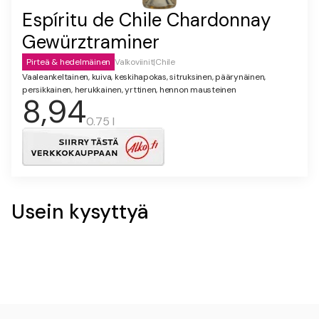
Espíritu de Chile Chardonnay
Gewürztraminer
Pirteä & hedelmäinen
Valkoviinit
|
Chile
Vaaleankeltainen, kuiva, keskihapokas, sitruksinen, päärynäinen,
persikkainen, herukkainen, yrttinen, hennon mausteinen
8,94
0.75 l
Usein kysyttyä