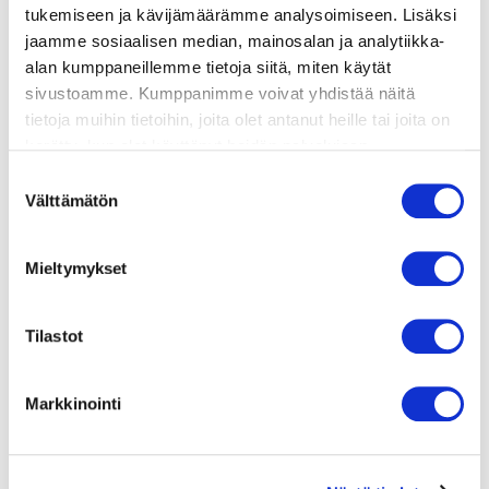
tukemiseen ja kävijämäärämme analysoimiseen. Lisäksi
jaamme sosiaalisen median, mainosalan ja analytiikka-
lisätietoja
alan kumppaneillemme tietoja siitä, miten käytät
sivustoamme. Kumppanimme voivat yhdistää näitä
tietoja muihin tietoihin, joita olet antanut heille tai joita on
1 pkt chorizo-makkaraa
kerätty, kun olet käyttänyt heidän palvelujaan.
4 kpl lohimedaljonkia
Vieraillaksesi tällä sivustolla sinun tulee olla 18 vuotias
Suostumuksen
limen / sitruunan mehua
tai vanhempi. Vahvista ikäsi käyttääksesi sivustoa.
Välttämätön
valinta
suolaa
öljyä paistamiseen
Mieltymykset
Tilastot
Markkinointi
valmistusaika:
20 min