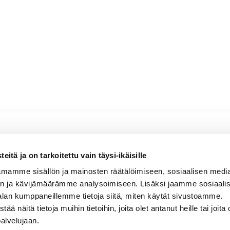
se
itä ja on tarkoitettu vain täysi-ikäisille
mamme sisällön ja mainosten räätälöimiseen, sosiaalisen medi
en, kirsikkainen, kevyen yrttinen
n ja kävijämäärämme analysoimiseen. Lisäksi jaamme sosiaali
alan kumppaneillemme tietoja siitä, miten käytät sivustoamme.
näitä tietoja muihin tietoihin, joita olet antanut heille tai joita 
palvelujaan.