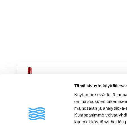
Bonpas Côtes du Rhône Ro
Tämä sivusto käyttää eväste
Roseeviinit
|
Ranska
Käytämme evästeitä tarjoa
Punainen, kuiva, hapokas, punaherukkainen, metsämansikkain
ominaisuuksien tukemisee
mainosalan ja analytiikka-
Kumppanimme voivat yhdistää 
kun olet käyttänyt heidän 