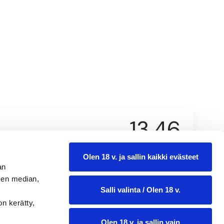
13,46
0.75 l
Olen 18 v. ja sallin kaikki evästeet
an
sen median,
Salli valinta / Olen 18 v.
on kerätty,
Olen 18 v. ja sallin vain