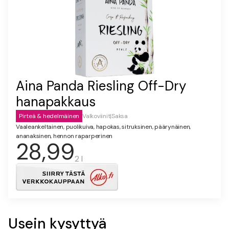
Aina Panda Riesling Off-Dry
hanapakkaus
Pirteä & hedelmäinen
Valkoviinit
|
Saksa
Vaaleankeltainen, puolikuiva, hapokas, sitruksinen, päärynäinen,
ananaksinen, hennon raparperinen
28,99
2 l
Usein kysyttyä