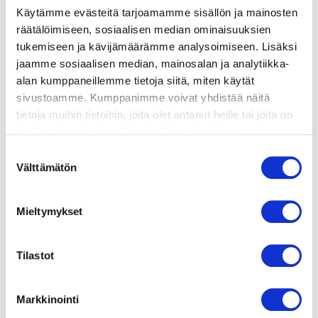
Käytämme evästeitä tarjoamamme sisällön ja mainosten
valmistusohje
räätälöimiseen, sosiaalisen median ominaisuuksien
tukemiseen ja kävijämäärämme analysoimiseen. Lisäksi
jaamme sosiaalisen median, mainosalan ja analytiikka-
lisätietoja
alan kumppaneillemme tietoja siitä, miten käytät
sivustoamme. Kumppanimme voivat yhdistää näitä
600 g ruodotonta lohifileetä
tietoja muihin tietoihin, joita olet antanut heille tai joita on
karkeaa merisuolaa
kerätty, kun olet käyttänyt heidän palvelujaan.
1 sitruuna
Vieraillaksesi tällä sivustolla sinun tulee olla 18 vuotias
Suostumuksen
kourallinen kuusenkerkkää (tai suolaheinää,
tai vanhempi. Vahvista ikäsi käyttääksesi sivustoa.
Välttämätön
valinta
villiyrttejä yms.)
1 rkl misotahnaa
Mieltymykset
1 rkl öljyä
1 rkl voita
valkopippuria ja tilliä
Tilastot
Markkinointi