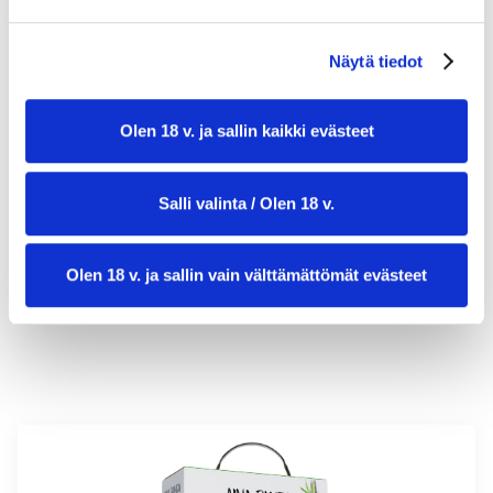
Näytä tiedot
Olen 18 v. ja sallin kaikki evästeet
valmistusaika:
40 min
Salli valinta / Olen 18 v.
annosmäärä:
6
Olen 18 v. ja sallin vain välttämättömät evästeet