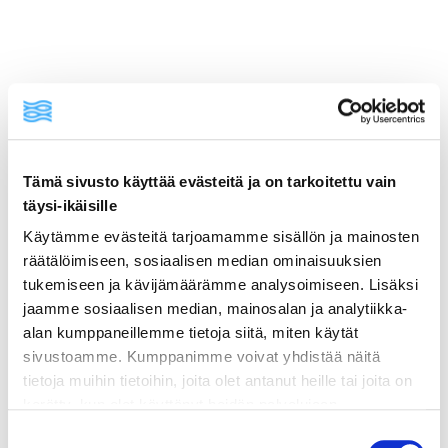
Tämä sivusto käyttää evästeitä ja on tarkoitettu vain
täysi-ikäisille
Käytämme evästeitä tarjoamamme sisällön ja mainosten
ainekset
räätälöimiseen, sosiaalisen median ominaisuuksien
tukemiseen ja kävijämäärämme analysoimiseen. Lisäksi
jaamme sosiaalisen median, mainosalan ja analytiikka-
valmistusohje
alan kumppaneillemme tietoja siitä, miten käytät
sivustoamme. Kumppanimme voivat yhdistää näitä
lisätietoja
tietoja muihin tietoihin, joita olet antanut heille tai joita on
kerätty, kun olet käyttänyt heidän palvelujaan.
Vieraillaksesi tällä sivustolla sinun tulee olla 18 vuotias
Suostumuksen
200 g musteella värjättyä kuivapastaa