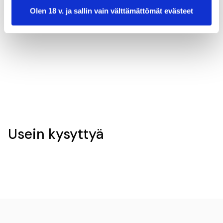
Olen 18 v. ja sallin vain välttämättömät evästeet
valmistusaika:
20 min
annosmäärä:
3
Usein kysyttyä