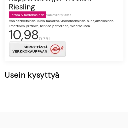
Riesling
Pirteä & hedelmäinen
Valkoviinit
|
Saksa
Vaaleankeltainen, kuiva, hapokas, viheromenainen, hunajameloninen,
limettinen, yrttinen, hennon petrolinen, mineraalinen
10,98
0.75 l
Usein kysyttyä