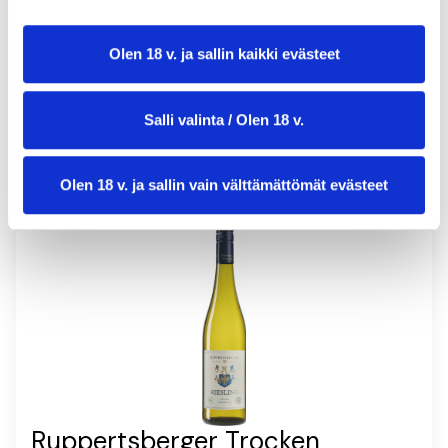
annosmäärä:
4
Olen 18 v. ja sallin kaikki evästeet
Salli valinta / Olen 18 v.
Olen 18 v. ja sallin vain välttämättömät evästeet
Ruppertsberger Trocken