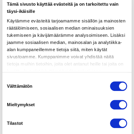
Tämä sivusto käyttää evästeitä ja on tarkoitettu vain
ainekset
täysi-ikäisille
Käytämme evästeitä tarjoamamme sisällön ja mainosten
valmistusohje
räätälöimiseen, sosiaalisen median ominaisuuksien
tukemiseen ja kävijämäärämme analysoimiseen. Lisäksi
jaamme sosiaalisen median, mainosalan ja analytiikka-
lisätietoja
alan kumppaneillemme tietoja siitä, miten käytät
sivustoamme. Kumppanimme voivat yhdistää näitä
tietoja muihin tietoihin, joita olet antanut heille tai joita on
200 g graavilohta
kerätty, kun olet käyttänyt heidän palvelujaan.
600 g keitettyjä, kylmiä perunoita
Vieraillaksesi tällä sivustolla sinun tulee olla 18 vuotias
Suostumuksen
2 omenaa
tai vanhempi. Vahvista ikäsi käyttääksesi sivustoa.
Välttämätön
valinta
1 punasipuli
1 suolakurkku
KASTIKE
Mieltymykset
200 g raejuustoa
2 dl Crème fraîchea
Tilastot
3 rkl makeaa sinappia
4 rkl raastettua piparjuurta