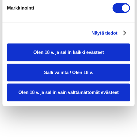
6 rkl hienonnettua tilliä
Markkinointi
ripaus suolaa ja pippuria
Näytä tiedot
Olen 18 v. ja sallin kaikki evästeet
Salli valinta / Olen 18 v.
valmistusaika:
20 min
Olen 18 v. ja sallin vain välttämättömät evästeet
annosmäärä:
4