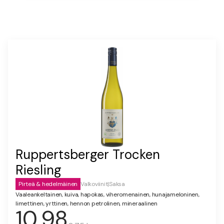
Ruppertsberger Trocken
Riesling
Pirteä & hedelmäinen
Valkoviinit
|
Saksa
Vaaleankeltainen, kuiva, hapokas, viheromenainen, hunajameloninen,
limettinen, yrttinen, hennon petrolinen, mineraalinen
10,98