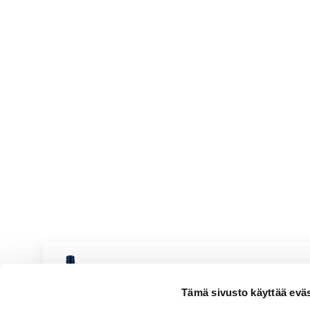
1 rkl viinietikkaa tai sitruunamehua
ripaus suolaa ja sokeria
Ruppertsberger Imperial Rie
Tämä sivusto käyttää eväste
Pirteä & hedelmäinen
Valkoviinit
|
Saksa