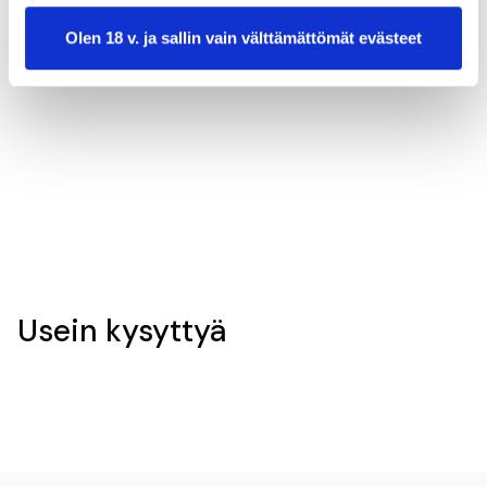
Olen 18 v. ja sallin vain välttämättömät evästeet
valmistusaika:
30 min
annosmäärä:
12
Usein kysyttyä