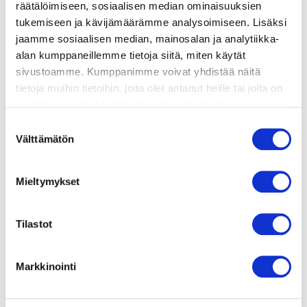
räätälöimiseen, sosiaalisen median ominaisuuksien
tukemiseen ja kävijämäärämme analysoimiseen. Lisäksi
jaamme sosiaalisen median, mainosalan ja analytiikka-
lisätietoja
alan kumppaneillemme tietoja siitä, miten käytät
sivustoamme. Kumppanimme voivat yhdistää näitä
valmis pizzapohja
tietoja muihin tietoihin, joita olet antanut heille tai joita on
kerätty, kun olet käyttänyt heidän palvelujaan.
tomaattikastiketta
Vieraillaksesi tällä sivustolla sinun tulee olla 18 vuotias
Suostumuksen
tai vanhempi. Vahvista ikäsi käyttääksesi sivustoa.
1 prk tonnikalaa öljyssä
Välttämätön
valinta
punasipulia
Mieltymykset
mozzarellaa
kapriksia
Tilastot
Markkinointi