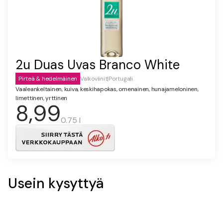
2u Duas Uvas Branco White
Pirteä & hedelmäinen
Valkoviinit
|
Portugali
Vaaleankeltainen, kuiva, keskihapokas, omenainen, hunajameloninen,
limettinen, yrttinen
8,99
0.75 l
Usein kysyttyä