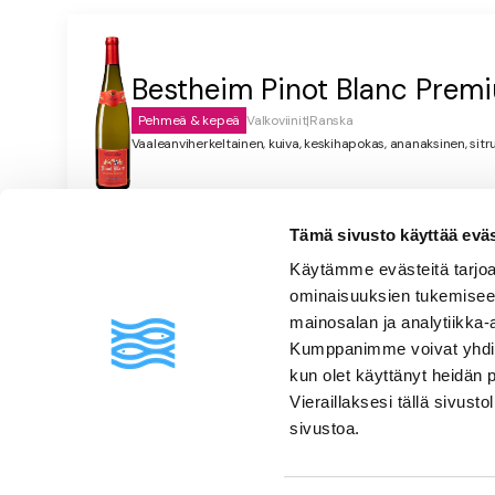
Bestheim Pinot Blanc Prem
Pehmeä & kepeä
Valkoviinit
|
Ranska
Vaaleanviherkeltainen, kuiva, keskihapokas, ananaksinen, sitr
Tämä sivusto käyttää eväste
Usein kysyttyä
Käytämme evästeitä tarjoa
ominaisuuksien tukemisee
mainosalan ja analytiikka-
Kumppanimme voivat yhdistää 
kun olet käyttänyt heidän 
Vieraillaksesi tällä sivust
sivustoa.