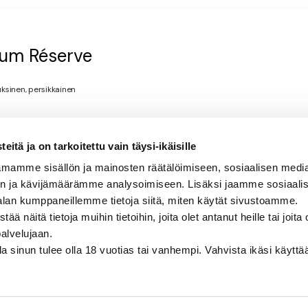
ium Réserve
uksinen, persikkainen
itä ja on tarkoitettu vain täysi-ikäisille
mamme sisällön ja mainosten räätälöimiseen, sosiaalisen medi
n ja kävijämäärämme analysoimiseen. Lisäksi jaamme sosiaali
alan kumppaneillemme tietoja siitä, miten käytät sivustoamme.
näitä tietoja muihin tietoihin, joita olet antanut heille tai joita 
palvelujaan.
olla sinun tulee olla 18 vuotias tai vanhempi. Vahvista ikäsi käytt