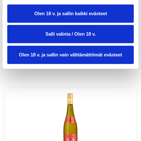
valmistusaika:
45 min
Olen 18 v. ja sallin kaikki evästeet
annosmäärä:
4
Salli valinta / Olen 18 v.
Olen 18 v. ja sallin vain välttämättömät evästeet