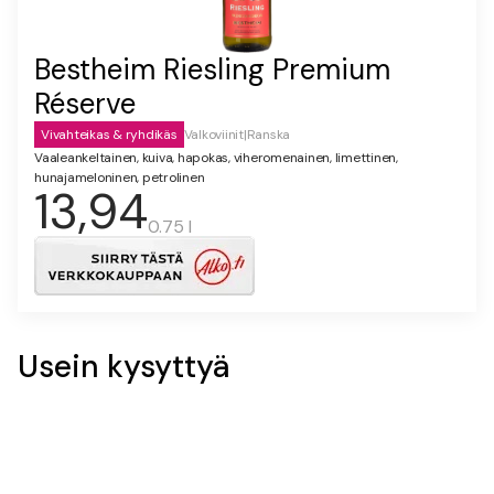
Bestheim Riesling Premium
Réserve
Vivahteikas & ryhdikäs
Valkoviinit
|
Ranska
Vaaleankeltainen, kuiva, hapokas, viheromenainen, limettinen,
hunajameloninen, petrolinen
13,94
0.75 l
Usein kysyttyä